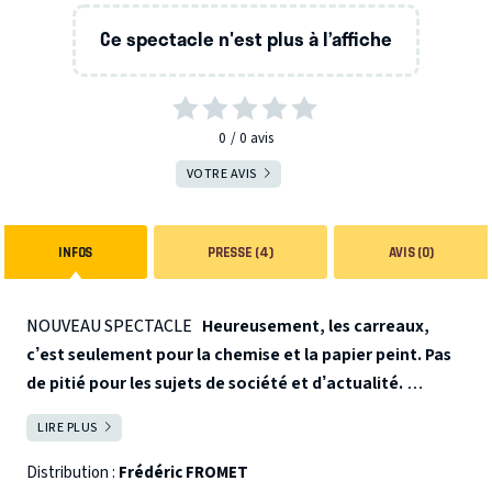
Ce spectacle n'est plus à l’affiche
0
0
avis
VOTRE AVIS
INFOS
PRESSE (4)
AVIS (0)
NOUVEAU SPECTACLE
Heureusement, les carreaux,
c’est seulement pour la chemise et la papier peint. Pas
de pitié pour les sujets de société et d’actualité.
À la différence de la chansonnette parodique
LIRE PLUS
FERMER
hebdomadaire sur France Inter, vous découvrirez aussi les
compositions, des vrais musiciens et des chorégraphies en
Distribution :
Frédéric FROMET