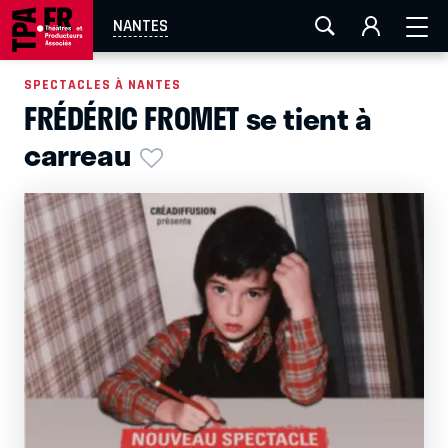
AIX-MARSEILLE
AURAY
CAEN
LA ROCHELLE
NANTES
ROUEN
TOULOUSE
FESTIVAL OFF AVIGNON
SPECTACLES À NANTES
FRÉDÉRIC FROMET se tient à
EN TOURNÉE
carreau