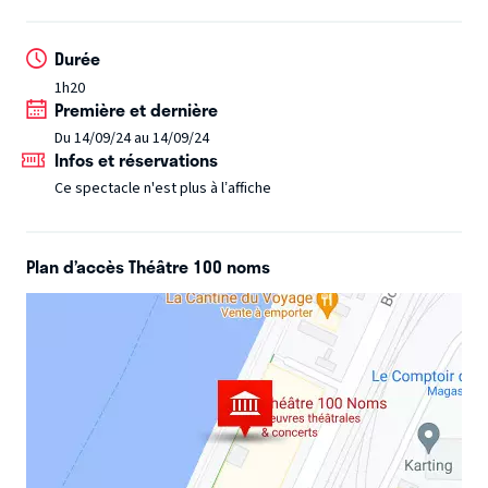
tutu (uniquement en coulisses pour un public privilégié).
Coiffures et costumes à budget très limité, mais spectacle
Durée
proche des gens et en perpétuel renouvellement.
1h20
Déconseillé aux âmes sinistres qui luttent contre le
Première et dernière
réchauffement des zygomatiques.
Révélé au grand public
Du 14/09/24 au 14/09/24
par sa chanson d’actualité hebdomadaire sur France Inter,
Infos et réservations
Frédéric Fromet n’épargne rien ni personne, et, même s’ils
Ce spectacle n'est plus à l’affiche
font systématiquement rire et/ou grincer des dentes, tous ses
textes recèlent un véritable fond.
Plan d’accès Théâtre 100 noms