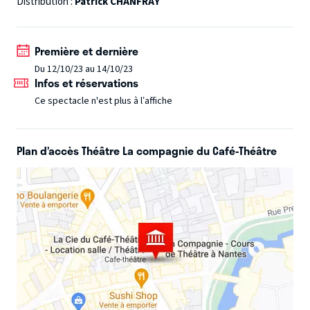
Distribution :
Patrick CHANFRAY
dire oui à tout, il s'est confronté aux situations les plus
folles, les plus absurdes et les plus périlleuses.
On
Première et dernière
pourrait croire que le d'accordiste est un grand niais, un
Du 12/10/23 au 14/10/23
abruti, un inconscient... Il s'agit plutôt d'un candide
Infos et réservations
distrait. Venez donc découvrir le dernier d'accordiste au
Ce spectacle n'est plus à l’affiche
monde. L'expérience est unique et peut-être vous aussi,
deviendrez-vous un d'accordiste ? Pour la survie de
l'espèce !
Plan d’accès Théâtre La compagnie du Café-Théâtre