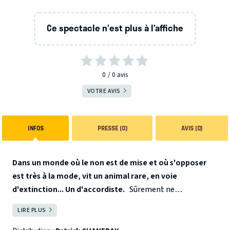
Ce spectacle n'est plus à l’affiche
0
0
avis
VOTRE AVIS
INFOS
PRESSE (0)
AVIS (0)
Dans un monde où le non est de mise et où s'opposer
est très à la mode, vit un animal rare, en voie
d'extinction... Un d'accordiste.
Sûrement ne
connaissez-vous d'ailleurs pas ce terme tant cette espèce
LIRE PLUS
FERMER
est menacée. Le d'accordiste n'a qu'un mot à la bouche :
Oui. Peut-être est-ce cela qui l'a rendu si rare... À force de