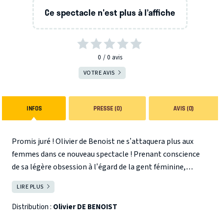
Ce spectacle n'est plus à l’affiche
0
0
avis
VOTRE AVIS
INFOS
PRESSE (0)
AVIS (0)
Promis juré ! Olivier de Benoist ne s’attaquera plus aux
femmes dans ce nouveau spectacle ! Prenant conscience
de sa légère obsession à l’égard de la gent féminine,
Olivier de Benoist décide de faire amende honorable. Après
LIRE PLUS
FERMER
un passage chez les misogynes anonymes pour soigner
son encombrante pathologie, c’est l’heure du bilan… ODB
Distribution :
Olivier DE BENOIST
refait le film de sa vie, tel un équilibriste, avec un risque de