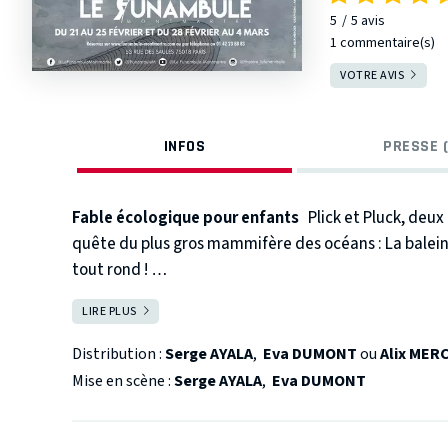
5
5
avis
1 commentaire(s)
VOTRE AVIS
INFOS
PRESSE (
Fable écologique pour enfants
Plick et Pluck, deu
quête du plus gros mammifère des océans : La baleine. 
tout rond !
Leur aventure se poursuit, tout en chanson, dans l’én
LIRE PLUS
FERMER
découvrent un univers merveilleux où cohabitent au 
poissons lumineux et des espadons-pinottes.
Sur le 
Distribution :
Serge AYALA
,
Eva DUMONT
ou
Alix MER
sirène, prisonnière d’un filet et à César le Homard, u
Mise en scène :
Serge AYALA
,
Eva DUMONT
ensemble ils parviendront à libérer la baleine des dé