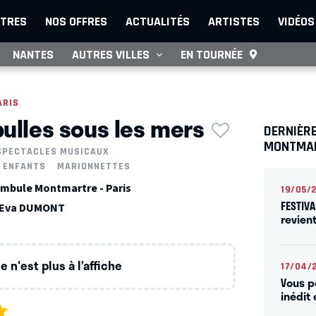
TRES
NOS OFFRES
ACTUALITÉS
ARTISTES
VIDÉOS
NANTES
AUTRES VILLES
EN TOURNÉE
ARIS
bulles sous les mers
DERNIÈR
MONTMA
SPECTACLES MUSICAUX
 ENFANTS
MARIONNETTES
mbule Montmartre - Paris
19/05/
FESTIVA
Eva DUMONT
revien
 n'est plus à l’affiche
17/04/
Vous p
inédit