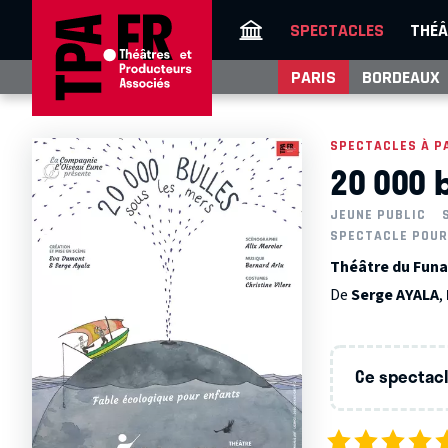
SPECTACLES
THÉÂ
PARIS
BORDEAUX
SPECTACLES À P
20 000 
JEUNE PUBLIC
SPECTACLE POUR
Théâtre du Funa
De
Serge AYALA
,
Ce spectacle