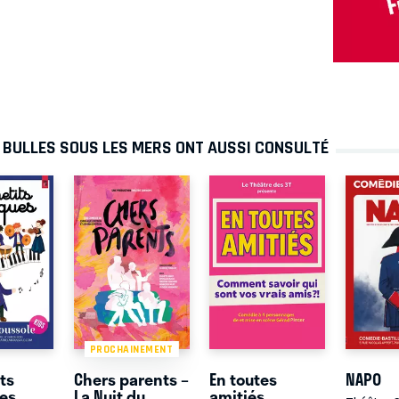
0 BULLES SOUS LES MERS ONT AUSSI CONSULTÉ
PROCHAINEMENT
ts
Chers parents –
En toutes
NAPO
ues
La Nuit du
amitiés