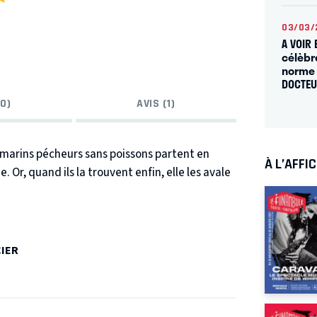
03/03/
A VOIR 
célèbr
norme 
DOCTE
0)
AVIS (1)
x marins pécheurs sans poissons partent en
À L’AFFI
Or, quand ils la trouvent enfin, elle les avale
orme ventre de la baleine bleue ballonnée. Ils y
milieu de bulles, des méduses volantes, des
chemin ils viendront en aide à la Toute-petite-
CIER
n chanteur globe-trotteur qui vit là.
Tous
tritus qui l’empoisonnent.