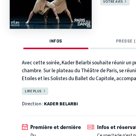
VOTRE AVIS
INFOS
PRESSE (
Avec cette soirée, Kader Belarbi souhaite réunir u
chambre. Sur le plateau du Théâtre de Paris, se réun
Etoiles et les Solistes du Ballet du Capitole, accompa
des quatre pièces chorégraphiques se tissent les lie
LIRE PLUS
FERMER
dévoilent leurs relations entre attachement et sépa
notre vie car seul, nous n’existons pas ».
Kader Belarbi
Direction :
KADER BELARBI
Première et dernière
Infos et réserva
Du
Ce spectacle n'est p