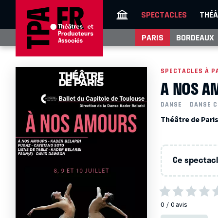
SPECTACLES
THÉÂ
PARIS
BORDEAUX
SPECTACLES À P
A NOS A
DANSE
DANSE 
Théâtre de Paris
Ce spectacle
0
0
avis