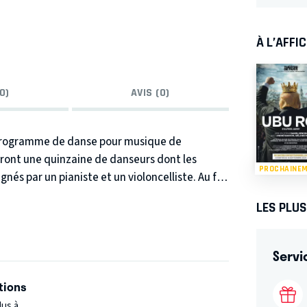
À L’AFFI
0)
AVIS (0)
n programme de danse pour musique de
iront une quinzaine de danseurs dont les
PROCHAINE
gnés par un pianiste et un violoncelliste.
Au fil
ns d’une constellation de personnages qui
LES PLU
ration.
« Il paraît vital, de rendre effervescente
Servi
tions
lus à