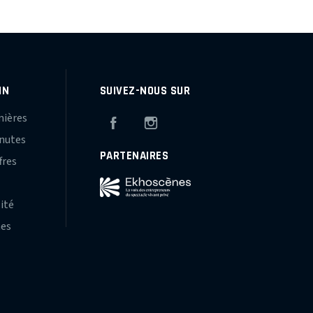
IN
SUIVEZ-NOUS SUR
mières
Facebook
Instagram
inutes
PARTENAIRES
fres
s
lité
hes