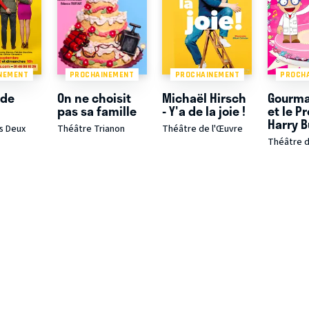
NEMENT
PROCHAINEMENT
PROCHAINEMENT
PROCH
 de
On ne choisit
Michaël Hirsch
Gourm
pas sa famille
- Y'a de la joie !
et le P
Harry 
s Deux
Théâtre Trianon
Théâtre de l'Œuvre
Théâtre 