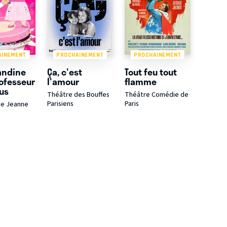
AINEMENT
PROCHAINEMENT
PROCHAINEMENT
andine
Ça, c'est
Tout feu tout
rofesseur
l'amour
flamme
Bus
Théâtre des Bouffes
Théâtre Comédie de
Parisiens
Paris
de Jeanne