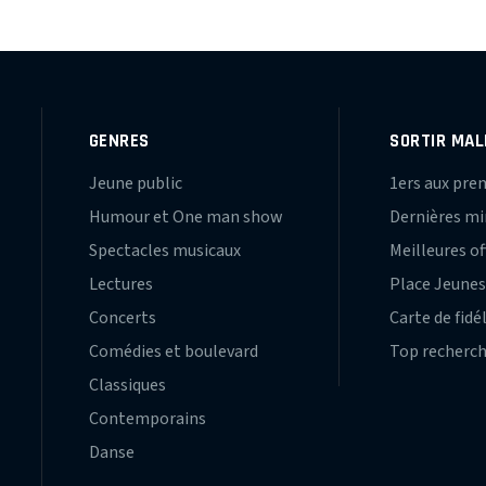
GENRES
SORTIR MAL
Jeune public
1ers aux pre
Humour et One man show
Dernières m
Spectacles musicaux
Meilleures of
Lectures
Place Jeune
Concerts
Carte de fidé
Comédies et boulevard
Top recherc
Classiques
Contemporains
Danse