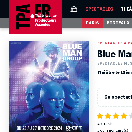
SPECTACLES
THÉÂ
PARIS
BORDEAUX
SPECTACLES À P
Blue Ma
SPECTACLES MU
Théâtre le 13ème
Ce spectacle
4
1
avis
1 commentaire(s)