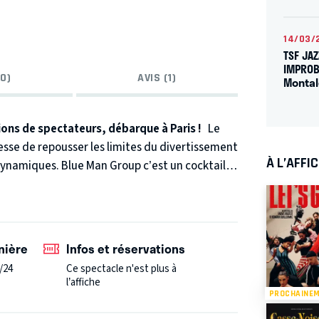
14/03/
TSF JAZ
IMPROB
0)
AVIS (1)
Monta
ons de spectateurs, débarque à Paris !
Le
sse de repousser les limites du divertissement
À L’AFFI
dynamiques. Blue Man Group c’est un cocktail
oustillent les sens.
De New-York au Japon, ces
nde entier et viennent cette fois conquérir le
aris.
nière
Infos et réservations
/24
Ce spectacle n'est plus à
l’affiche
PROCHAINE