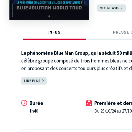
VOTRE AVIS
INFOS
PRESSE (
Le phénomène Blue Man Group, qui a séduit 50 milli
célèbre groupe composé de trois hommes bleus ne ce
en proposant des concerts toujours plus créatifs et 
molotov de couleurs, de sons et de graphismes qui ém
LIRE PLUS
FERMER
drôles de personnages bleus séduisent les publics du mo
e
public français du 23 au 27 octobre 2024 au 13
Art, à P
Durée
Première et der
1h40
Du 23/10/24 au 27/10