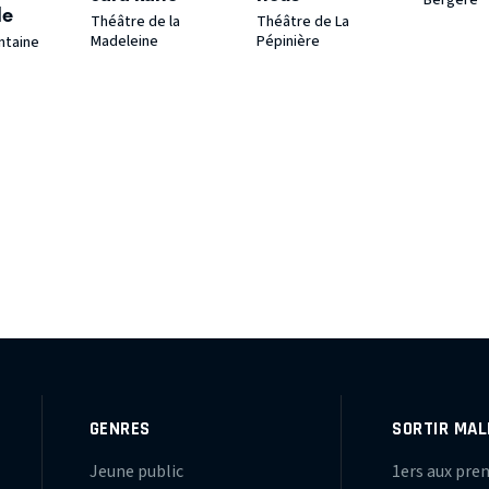
Bergère
le
Théâtre de la
Théâtre de La
Madeleine
Pépinière
ntaine
GENRES
SORTIR MAL
Jeune public
1ers aux pre