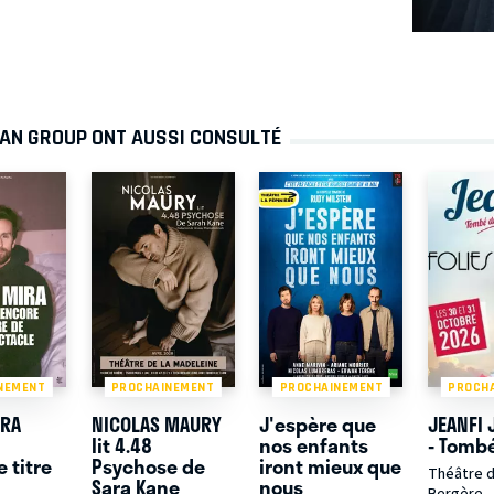
MAN GROUP ONT AUSSI CONSULTÉ
NEMENT
PROCHAINEMENT
PROCHAINEMENT
PROCH
IRA
NICOLAS MAURY
J'espère que
JEANFI
lit 4.48
nos enfants
- Tombé
 titre
Psychose de
iront mieux que
Théâtre d
Sara Kane
nous