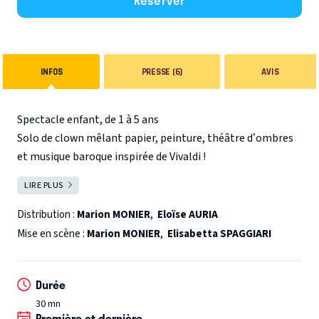
Réserver
INFOS
PRESSE (6)
AVIS
Spectacle enfant, de 1 à 5 ans
Solo de clown mêlant papier, peinture, théâtre d’ombres
et musique baroque inspirée de Vivaldi !
LIRE PLUS
FERMER
Ce matin-là, le réveil de notre petit personnage ne va pas
se passer comme d’habitude. C'est un enchaînement de
Distribution :
Marion MONIER
,
Eloïse AURIA
catastrophes où tout se froisse et se tache. Tout cela va
Mise en scène :
Marion MONIER
,
Elisabetta SPAGGIARI
d'abord lui sembler terrible, mais peu à peu, les accidents
se transforment en joyeuses surprises puis en grandes
Durée
découvertes.
30 mn
Première et dernière