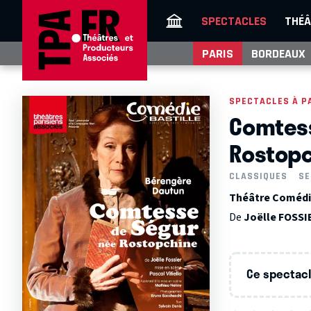
SPECTACLES
THÉÂ
PARIS
BORDEAUX
SPECTACLES À P
Comtess
Rostop
CLASSIQUES
SE
Théâtre Comédie 
De
Joëlle FOSSI
Ce spectacle