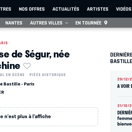
TRES
NOS OFFRES
ACTUALITÉS
ARTISTES
VIDÉOS
NANTES
AUTRES VILLES
EN TOURNÉE
ARIS
e de Ségur, née
DERNIÈR
chine
BASTILL
UL EN SCÈNE
PIÈCE HISTORIQUE
29/12/
Bastille - Paris
A VOIR 
ER
31/10/
DERNIÈ
 n'est plus à l’affiche
femmes
bienve