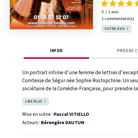
5
1
avis
1 commentaire(s)
VOTRE AVIS
INFOS
PRESSE (
Un portrait intime d'une femme de lettres d'exception. Venez découvrir le destin incroyab
Comtesse de Ségur née Sophie Rostopchine. Un seul en scène porté par Bérengère Dautun,
sociétaire de la Comédie-Française, pour prendre la 
russe exilée en France, épouse délaissée, mère me
LIRE PLUS
FERMER
et écrivain de talent.
Mise en scène :
Pascal VITIELLO
Acteurs :
Bérengère DAUTUN