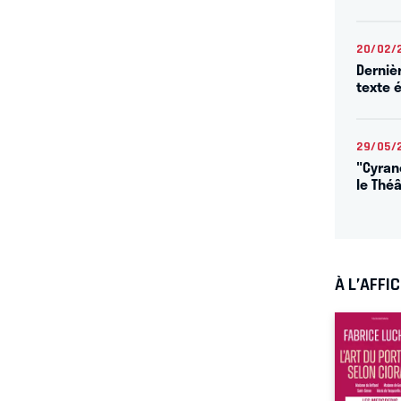
20/02/
Derniè
texte 
29/05/
"Cyran
le Théâ
À L’AFFI