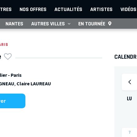
TRES
NOS OFFRES
ACTUALITÉS
ARTISTES
VIDÉOS
NANTES
AUTRES VILLES
EN TOURNÉE
ARIS
e
CALENDRI
ier - Paris
IGNEAU
,
Claire LAUREAU
LU
ver
7