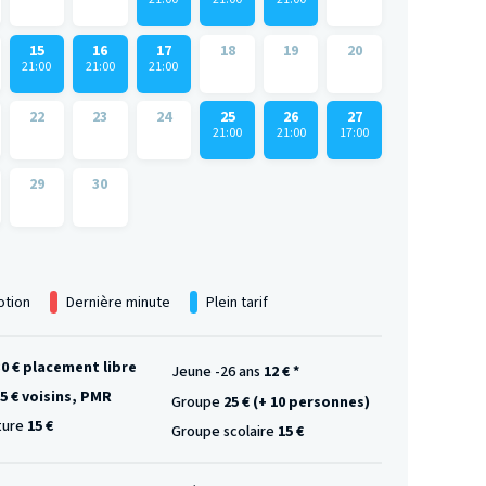
15
16
17
18
19
20
21:00
21:00
21:00
22
23
24
25
26
27
21:00
21:00
17:00
29
30
tion
Dernière minute
Plein tarif
30 € placement libre
Jeune -26 ans
12 € *
5 € voisins, PMR
Groupe
25 € (+ 10 personnes)
ture
15 €
Groupe scolaire
15 €