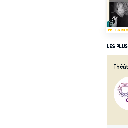
PROCHAINE
LES PLU
Théât