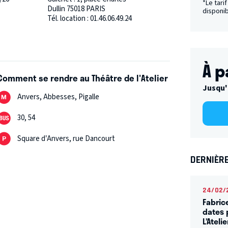
*Le tari
Dullin 75018 PARIS
disponib
Tél. location : 01.46.06.49.24
À p
e : www.theatre-atelier.com
Comment se rendre au Théâtre de l'Atelier
Jusqu'
Anvers, Abbesses, Pigalle
30, 54
Square d’Anvers, rue Dancourt
DERNIÈRE
24/02/
Fabric
dates 
L’Ateli