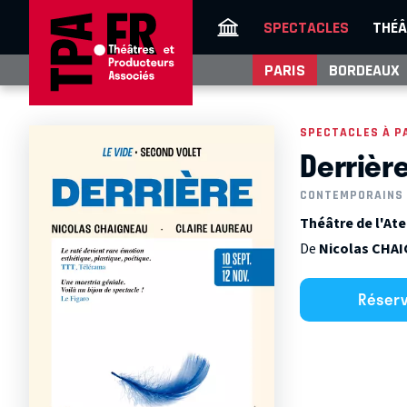
SPECTACLES
THÉÂ
PARIS
BORDEAUX
SPECTACLES À P
Derrièr
CONTEMPORAINS
Théâtre de l'Atel
De
Nicolas CHA
Réser