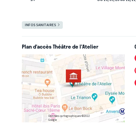
Salle ouverte
INFOS SANITAIRES
FERMER
Le Théâtre de l’Atelier est heureux de vous retrouver !
Retrouvez plus d'informations sur le site internet du théâtr
Plan d’accès Théâtre de l'Atelier
Données cartographiques ©2022
Google