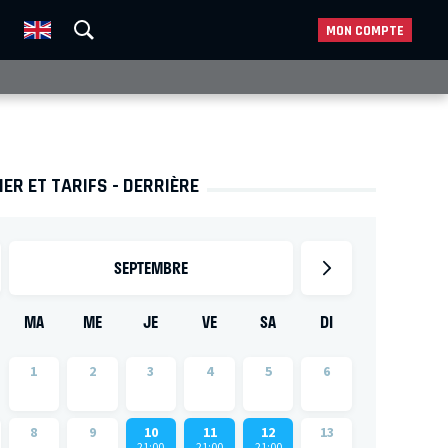
MON COMPTE
ER ET TARIFS - DERRIÈRE
SEPTEMBRE
MA
ME
JE
VE
SA
DI
1
2
3
4
5
6
8
9
10
11
12
13
21:00
21:00
21:00