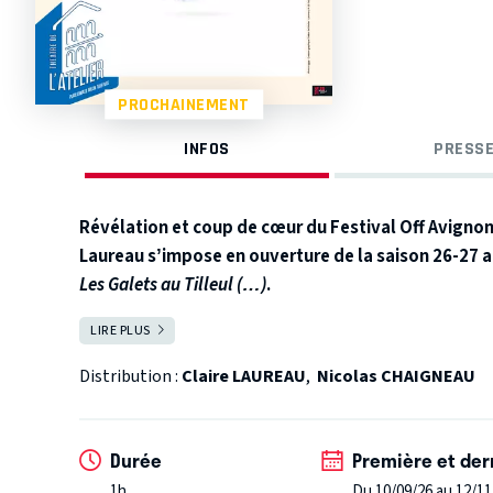
PROCHAINEMENT
INFOS
PRESSE
Révélation et coup de cœur du Festival Off Avigno
Laureau s’impose en ouverture de la saison 26-27 au
Les Galets au Tilleul (…)
.
« L’échec n’entache pas la sincérité de la tentative. »
Pa
LIRE PLUS
FERMER
Après
Les Galets au Tilleul
(…),
Derrière
est le second
spectacles sont distincts dans la forme, l’enjeu princi
Distribution :
Claire LAUREAU
,
Nicolas CHAIGNEAU
situations à priori sans intérêt, et tenter d’en extra
sensible, d’absurde et de poétique.
Avec une multitu
capacité d’imagination du spectateur,
Derrière
tente
Durée
Première et der
qui ne fait pourtant qu’échouer, et de sublimer la tra
1h
Du 10/09/26 au 12/11