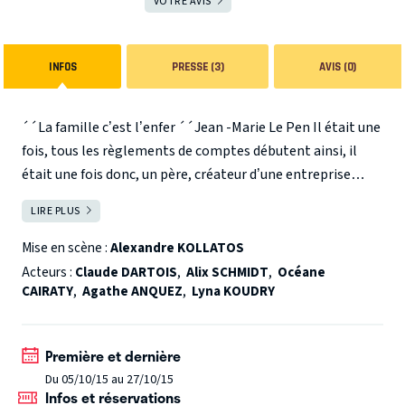
VOTRE AVIS
INFOS
PRESSE (3)
AVIS (0)
´´La famille c’est l’enfer ´´Jean -Marie Le Pen Il était une
fois, tous les règlements de comptes débutent ainsi, il
était une fois donc, un père, créateur d’une entreprise
florissante, qui songeait à sa fille pur lui succéder un jour, à
LIRE PLUS
FERMER
la tête de ladite entreprise. Las, pressée, avide de pouvoir
et ayant fort bien assimilé leçons et combines de son
Mise en scène :
Alexandre KOLLATOS
géniteur, celle-ci mit tout en œuvre pour le dépasser et
Acteurs :
Claude DARTOIS
,
Alix SCHMIDT
,
Océane
l’éliminer plus vite que prévu, surtout, devant l’alliance du
CAIRATY
,
Agathe ANQUEZ
,
Lyna KOUDRY
papa-président avec sa petite fille, autre héritière
possible dans l’entreprise. Décidemment, toujours et
Première et dernière
partout, l’élève voudra dépasser le maître et l’enfant tuer
Du 05/10/15 au 27/10/15
le père. Ainsi vont les choses, ainsi va la vie !
Infos et réservations