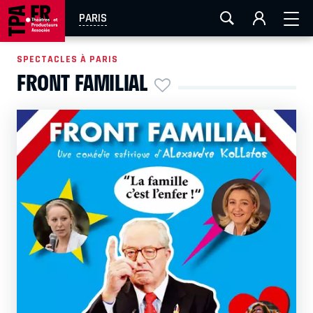
AIX-MARSEILLE
AURAY
CAEN
LA ROCHELLE
PARIS
ROUEN
TOULOUSE
FESTIVAL OFF AVIGNON
SPECTACLES À PARIS
FRONT FAMILIAL
EN TOURNÉE