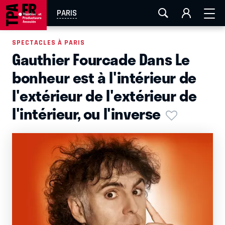
AIX-MARSEILLE
AURAY
CAEN
LA ROCHELLE
PARIS
ROUEN
TOULOUSE
FESTIVAL OFF AVIGNON
SPECTACLES À PARIS
Gauthier Fourcade Dans Le
EN TOURNÉE
bonheur est à l'intérieur de
l'extérieur de l'extérieur de
l'intérieur, ou l'inverse