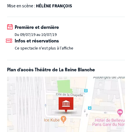
compagnon immature, une situation financière fragile,
Mise en scène :
HÉLÈNE FRANÇOIS
une mère bornée, une meilleure amie perfide, des
cataclysmes météorologiques, Florence s’obstinera.
Première et dernière
Du 09/07/19 au 10/07/19
Infos et réservations
Ce spectacle n'est plus à l’affiche
Plan d’accès Théâtre de La Reine Blanche