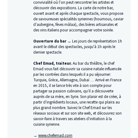
convivialité où l’on peut rencontrer les artistes et
découvrir des expositions. La carte de notre bar,
ouvert avant et après chaque spectacle, vous propose
de savoureuses spécialités syriennes (houmous, caviar
d’aubergine, fèves màlaa), des bières artisanales et
des vins italiens pour accompagner votre soirée.
Ouverture du bar →
Les jours de représentation 1h
avant le début des spectacles, jusqu'à 1h après le
dernier spectacle.
Chef Emad, traiteur.
Au bar du théâtre, le chef
Emad vous fait découvrir sa cuisine natale influencée
par les contrées dans lesquels il a pu séjourner:
Turquie, Grèce, Allemagne, Dubaï … Arrivé en France
en 2015, il se lance très vite à son compte pour
partager sa passion culinaire, qu’il a découverte
auprès de sa mère, en Syrie. Son plaisir est de créer, à
partir d’ingrédients locaux, une recette qui plaira au
plus grand nombre. Suivez le Chef Emad sur les
réseaux sociaux et sur son site web, et découvrez son
savoir-faire à travers ses ateliers d’initiation à la
cuisine syrienne.
→
www​.chefe​mad​.com