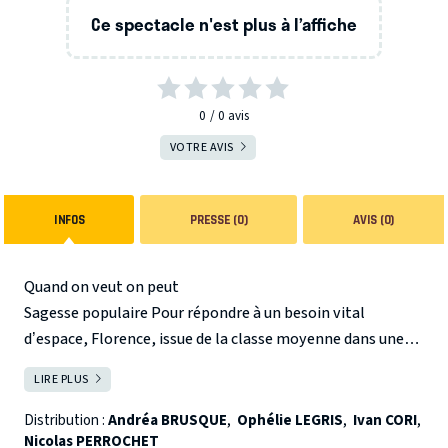
Ce spectacle n'est plus à l’affiche
0
0
avis
VOTRE AVIS
INFOS
PRESSE (0)
AVIS (0)
Quand on veut on peut
Sagesse populaire
Pour répondre à un besoin vital
d’espace, Florence, issue de la classe moyenne dans une
ville devenue trop chère, prend la tangente et part vivre
LIRE PLUS
FERMER
à la campagne. Avec Ivan, son petit ami, elle achète un
terrain brut et isolé pour y bâtir leur maison. Malgré des
Distribution :
Andréa BRUSQUE
,
Ophélie LEGRIS
,
Ivan CORI
,
Nicolas PERROCHET
différends avec la mairie, un terrain hostile, un