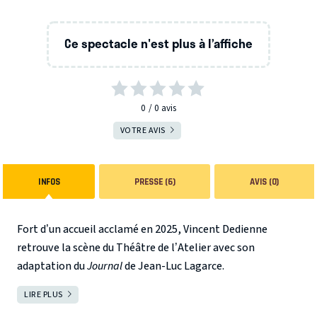
Ce spectacle n'est plus à l’affiche
0
0
avis
VOTRE AVIS
INFOS
PRESSE (6)
AVIS (0)
Fort d’un accueil acclamé en 2025, Vincent Dedienne
retrouve la scène du Théâtre de l’Atelier avec son
adaptation du
Journal
de Jean-Luc Lagarce.
Qui était réellement Jean-Luc Lagarce ?
LIRE PLUS
FERMER
Vincent Dedienne explore les carnets d’écriture de l’un des