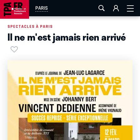
AIX-MARSEILLE
AURAY
CAEN
LA ROCHELLE
PARIS
ROUEN
TOULOUSE
FESTIVAL OFF AVIGNON
SPECTACLES À PARIS
Il ne m'est jamais rien arrivé
EN TOURNÉE