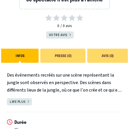
0
0
avis
VOTRE AVIS
INFOS
PRESSE (0)
AVIS (0)
Des événements recréés sur une scène représentant la
jungle sont observés en perspective. Des scènes dans
différents lieux de la jungle, où ce que l’on crée et ce qui est
créé, ce qui est caché et ce qui se voit, ce qui est immobile
LIRE PLUS
FERMER
mais qui coule, ce qui paraît paisible mais qui donne des
frissons, révèlent une ressemblance étrange avec notre
vie quotidienne, où chaque jour est une lutte intense de
Durée
survie.
Les motifs des mouvements observés sur scène