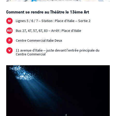
architecture, technologie et art, et qui a longtemps
collaboré avec le chorégraphe Kim Sungyong.
Comment se rendre au Théâtre le 13ème Art
Lignes 5 / 6 / 7 – Station : Place d’Italie – Sortie 2
Bus 27, 47, 57, 67, 83 – Arrêt : Place d’Italie
Centre Commercial Italie Deux
11 avenue d’Italie – juste devant l’entrée principale du
Centre Commercial