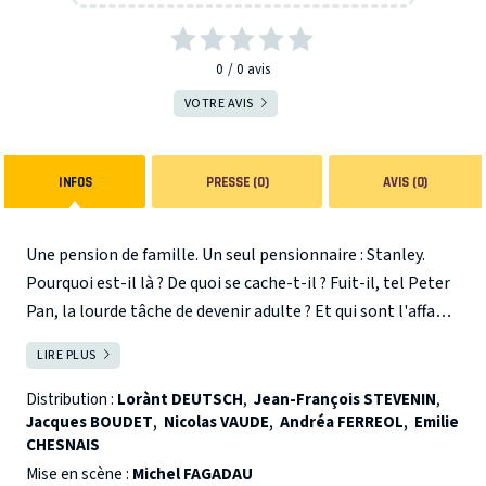
0
0
avis
VOTRE AVIS
INFOS
PRESSE (0)
AVIS (0)
Une pension de famille. Un seul pensionnaire : Stanley.
Pourquoi est-il là ? De quoi se cache-t-il ? Fuit-il, tel Peter
Pan, la lourde tâche de devenir adulte ? Et qui sont l'affable
Goldberg et son curieux compagnon, l'irlandais Mc Cain ?
LIRE PLUS
FERMER
Pourquoi ont-ils choisi précisément cette pension du bout
du monde ? Ce n'est pas de l'Agatha Christie, c'est une des
Distribution :
Lorànt DEUTSCH
,
Jean-François STEVENIN
,
Jacques BOUDET
,
Nicolas VAUDE
,
Andréa FERREOL
,
Emilie
comédies les plus burlesques, les Marx Brothers ne sont
CHESNAIS
pas loin. Et pourtant, on retrouve ici une pièce concrète,
Mise en scène :
Michel FAGADAU
vivante, sensuelle même, façonnée par Michel Fagadau,