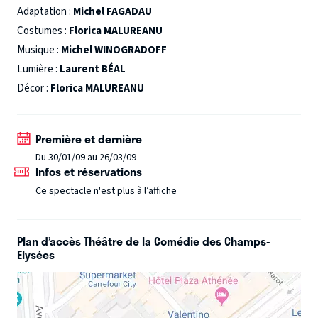
Adaptation :
Michel FAGADAU
sur les cheminements bizarres et contradictoires du
Costumes :
Florica MALUREANU
comportement de l'être humain.
Musique :
Michel WINOGRADOFF
Lumière :
Laurent BÉAL
Décor :
Florica MALUREANU
Première et dernière
Du 30/01/09 au 26/03/09
Infos et réservations
Ce spectacle n'est plus à l’affiche
Plan d’accès Théâtre de la Comédie des Champs-
Elysées