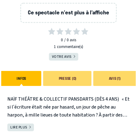
Ce spectacle n'est plus à l’affiche
0
0
avis
1 commentaire(s)
VOTRE AVIS
INFOS
PRESSE (0)
AVIS (1)
NAÏF THÉÂTRE & COLLECTIF PANSDARTS (DÈS 4 ANS)
«
Et
si l’écriture était née par hasard, un jour de pêche au
harpon, à mille lieues de toute habitation ? À partir des
fameuses
Histoires comme ça
de Rudyard Kipling, voici
LIRE PLUS
FERMER
l’aventure de Tifani, jeune fille au caractère ingénieux. ” Il