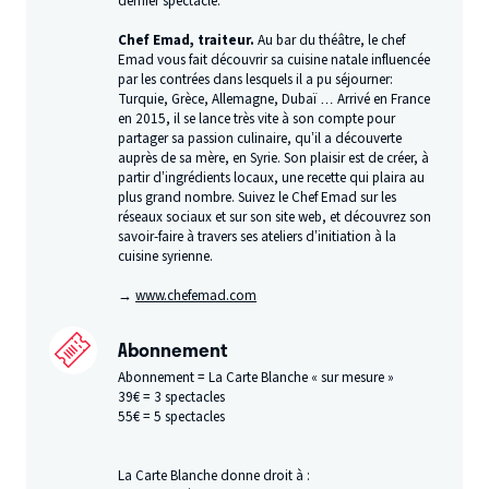
dernier spectacle.
Chef Emad, traiteur.
Au bar du théâtre, le chef
Emad vous fait découvrir sa cuisine natale influencée
par les contrées dans lesquels il a pu séjourner:
Turquie, Grèce, Allemagne, Dubaï … Arrivé en France
en 2015, il se lance très vite à son compte pour
partager sa passion culinaire, qu’il a découverte
auprès de sa mère, en Syrie. Son plaisir est de créer, à
partir d’ingrédients locaux, une recette qui plaira au
plus grand nombre. Suivez le Chef Emad sur les
réseaux sociaux et sur son site web, et découvrez son
savoir-faire à travers ses ateliers d’initiation à la
cuisine syrienne.
→
www​.chefe​mad​.com
Abonnement
Abonnement = La Carte Blanche « sur mesure »
39€ = 3 spectacles
55€ = 5 spectacles
La Carte Blanche donne droit à :