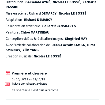
y a très longtemps, les hommes ne savaient ni lire, ni
Distribution :
Gersende AYMÉ
,
Nicolas LE BOSSÉ
,
Zacharia
RASSIDI
écrire et n’en avaient d’ailleurs nulle envie … ” jusqu’à ce
qu’un besoin impérieux de communiquer à distance se
Mise en scène :
Richard DEMARCY
,
Nicolas LE BOSSÉ
fasse sentir et inspire à Tifani une idée lumineuse … Mené
Adaptation :
Richard DEMARCY
avec humour et fantaisie, ce conte qui s’appuie sur le jeu
Collaboration artistique :
Collectif PANSDARTS
d’acteurs, le cinéma et la musique, secoue le cocotier des
Peinture :
Chloé MARTINEAU
idées recues. »
Conception vidéos & réalisation images :
Siegfried MAY
Maïa Bouteillet
↘ Production
Naif Théâtre
. Diffusion
Avec l'amicale collaboration de :
Jean-Lacroix KAMGA
,
Dima
Comme Il Vous Plaira.
SMIRNOV
,
Yilin YANG
Création musicale :
Nicolas LE BOSSÉ
Première et dernière
Du 20/10/18 au 28/12/18
Infos et réservations
Ce spectacle n'est plus à l’affiche