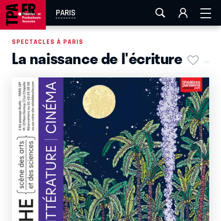
AIX-MARSEILLE
AURAY
CAEN
LA ROCHELLE
PARIS
ROUEN
TOULOUSE
FESTIVAL OFF AVIGNON
SPECTACLES À PARIS
La naissance de l'écriture
EN TOURNÉE