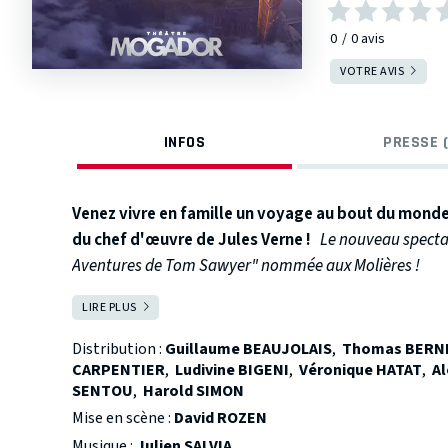
0
0
avis
VOTRE AVIS
INFOS
PRESSE (
Venez vivre en famille un voyage au bout du mond
du chef d'œuvre de Jules Verne !
Le nouveau spectac
Aventures de Tom Sawyer" nommée aux Molières !
LIRE PLUS
FERMER
Londres, 1889.
Distribution :
Guillaume BEAUJOLAIS
,
Thomas BERN
CARPENTIER
,
Ludivine BIGENI
,
Véronique HATAT
,
Al
SENTOU
,
Harold SIMON
Phileas Fogg est un gentleman secret et flegmatique
Mise en scène :
David ROZEN
mathématique. Il passe une grande partie de son te
Musique :
Julien SALVIA
débattre de divers sujets avec les autres gentlemen