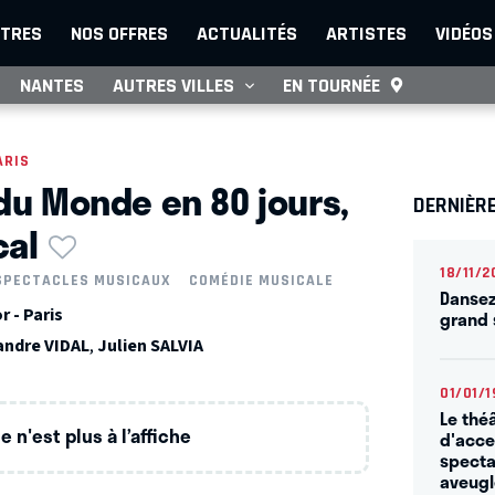
TRES
NOS OFFRES
ACTUALITÉS
ARTISTES
VIDÉOS
NANTES
AUTRES VILLES
EN TOURNÉE
ARIS
 du Monde en 80 jours,
DERNIÈR
cal
18/11/2
SPECTACLES MUSICAUX
COMÉDIE MUSICALE
Dansez
 - Paris
grand 
andre VIDAL
,
Julien SALVIA
01/01/1
Le thé
 n'est plus à l’affiche
d'acce
spectac
aveugl