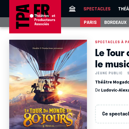
SPECTACLES
THÉÂ
PARIS
BORDEAUX
SPECTACLES À P
Le Tour
le musi
JEUNE PUBLIC
Théâtre Mogador
De
Ludovic-Alex
Ce spectacle