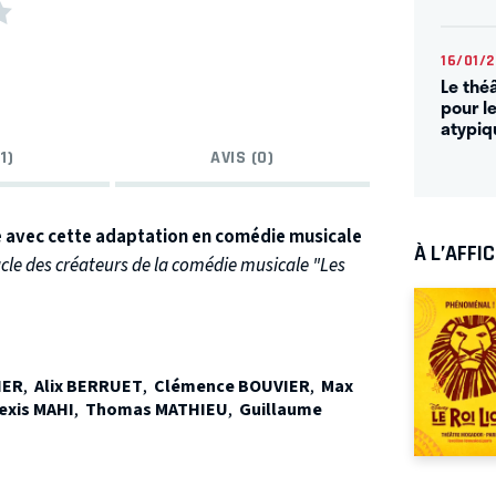
16/01/
Le thé
pour le
atypiq
1)
AVIS (0)
e avec cette adaptation en comédie musicale
À L’AFFI
le des créateurs de la comédie musicale "Les
IER
,
Alix BERRUET
,
Clémence BOUVIER
,
Max
exis MAHI
,
Thomas MATHIEU
,
Guillaume
 qui vit sa vie avec une précision quasi
mps au Reform Club à jouer aux cartes et
 du club.