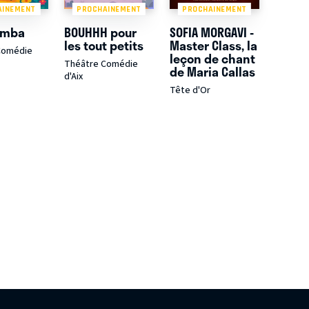
AINEMENT
PROCHAINEMENT
PROCHAINEMENT
amba
BOUHHH pour
SOFIA MORGAVI -
les tout petits
Master Class, la
Comédie
leçon de chant
Théâtre Comédie
de Maria Callas
d'Aix
Tête d'Or