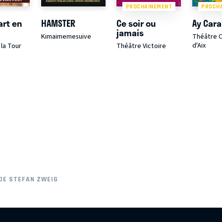
PROCHAINEMENT
PROCH
art en
HAMSTER
Ce soir ou
Ay Car
jamais
Kimaimemesuive
Théâtre 
d'Aix
la Tour
Théâtre Victoire
DE STEFAN ZWEIG