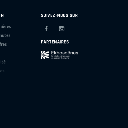
IN
SUIVEZ-NOUS SUR
mières
Facebook
Instagram
inutes
PARTENAIRES
fres
s
lité
hes