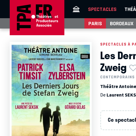
SPECTACLES
THÉÂ
PARIS
BORDEAUX
SPECTACLES À P
Les Der
Zweig
CONTEMPORAINS
Théâtre Antoine 
De
Laurent SEKS
Ce spectacle