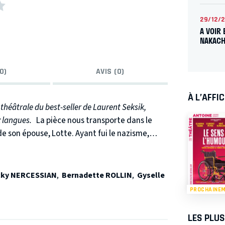
29/12/
A VOIR 
NAKACH
0)
AVIS (0)
À L’AFFI
 théâtrale du best-seller de Laurent Seksik,
x langues.
La pièce nous transporte dans le
de son épouse, Lotte. Ayant fui le nazisme,
ient trouver à Pétropolis, au Brésil, des
herchant partout la vie. Stefan et Lotte
es fastes de Vienne, et la folie du carnaval de
cky NERCESSIAN
,
Bernadette ROLLIN
,
Gyselle
nture unique. L’histoire du dernier amour de
PROCHAINE
LES PLU