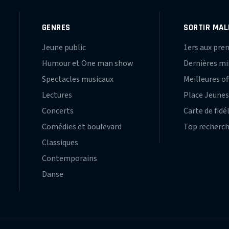
GENRES
SORTIR MAL
Jeune public
1ers aux pre
Humour et One man show
Dernières m
Spectacles musicaux
Meilleures of
Lectures
Place Jeune
Concerts
Carte de fidé
Comédies et boulevard
Top recherc
Classiques
Contemporains
Danse