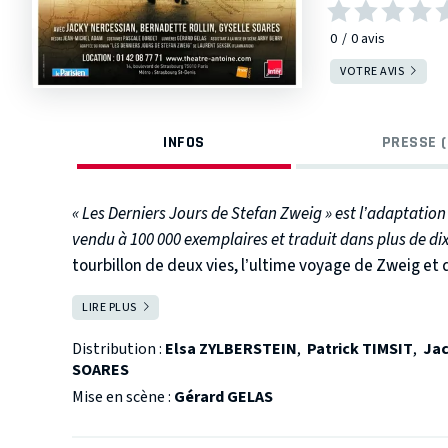
0
0
avis
VOTRE AVIS
INFOS
PRESSE (
« Les Derniers Jours de Stefan Zweig » est l’adaptation
vendu à 100 000 exemplaires et traduit dans plus de di
tourbillon de deux vies, l’ultime voyage de Zweig et 
l’écrivain humaniste et sa femme, éprise d’absolu, cro
LIRE PLUS
FERMER
rivages paradisiaques. Rattrapés par la tourmente, c
deviennent un couple de légende. Entre la nostalgie d
Distribution :
Elsa ZYLBERSTEIN
,
Patrick TIMSIT
,
Ja
Rio, la pièce est un spectacle bouleversant : une ave
SOARES
Stefan Zweig.
Mise en scène :
Gérard GELAS