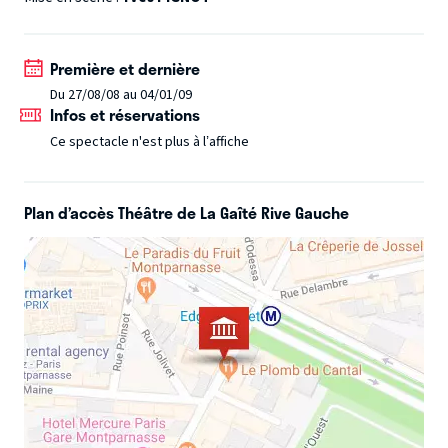
trouve un rôle à sa mesure dans une comédie tout en
nuance à la fois drôle et sensible. L'inoubliable "Marie-
Première et dernière
Pervenche" trouve un rôle à sa mesure dans une comédie
Du 27/08/08 au 04/01/09
tout en nuance à la fois drôle et sensible.
Infos et réservations
Ce spectacle n'est plus à l’affiche
Plan d’accès Théâtre de La Gaîté Rive Gauche