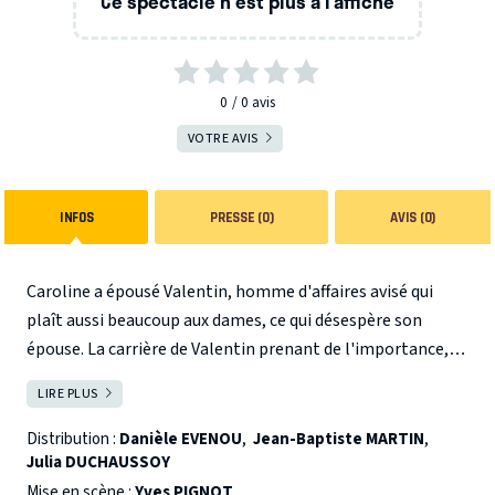
Ce spectacle n'est plus à l’affiche
0
0
avis
VOTRE AVIS
INFOS
PRESSE (0)
AVIS (0)
Caroline a épousé Valentin, homme d'affaires avisé qui
plaît aussi beaucoup aux dames, ce qui désespère son
épouse. La carrière de Valentin prenant de l'importance, le
couple a décidé de s'attacher les services d'une
LIRE PLUS
FERMER
gouvernante. Ainsi débarque Josépha, femme enjouée, à la
cinquantaine avenante. Elle n'est pas venue dans cette
Distribution :
Danièle EVENOU
,
Jean-Baptiste MARTIN
,
Julia DUCHAUSSOY
maison par hasard. En fait de vacances, Josépha a rendez-
vous avec son passé. L'inoubliable "Marie-Pervenche"
Mise en scène :
Yves PIGNOT