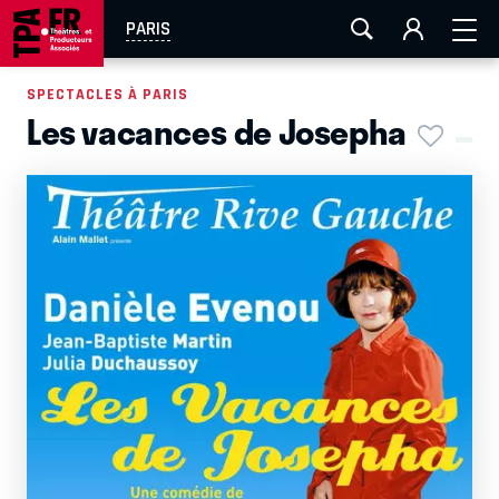
AIX-MARSEILLE
AURAY
CAEN
LA ROCHELLE
PARIS
ROUEN
TOULOUSE
FESTIVAL OFF AVIGNON
SPECTACLES À PARIS
Les vacances de Josepha
EN TOURNÉE