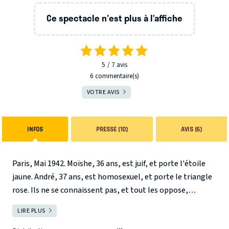
Ce spectacle n'est plus à l’affiche
5
7
avis
6 commentaire(s)
VOTRE AVIS
INFOS
PRESSE (10)
AVIS (6)
Paris, Mai 1942. Moïshe, 36 ans, est juif, et porte l'étoile
jaune. André, 37 ans, est homosexuel, et porte le triangle
rose. Ils ne se connaissent pas, et tout les oppose,
jusqu'au jour où ils parviennent à s'enfuir tous les deux, du
LIRE PLUS
FERMER
siège de la Gestapo, menottés l'un à l'autre ! L'épopée