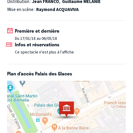
folle et drôle de deux héros ordinaires, obligés de faire la
Distribution :
Jean FRANCO
,
Guillaume MELANIE
route ensemble, pour gagner la zone libre...
Mise en scène :
Raymond ACQUAVIVA
Première et dernière
Du 17/01/18 au 06/05/18
Infos et réservations
Ce spectacle n'est plus à l’affiche
Plan d’accès Palais des Glaces