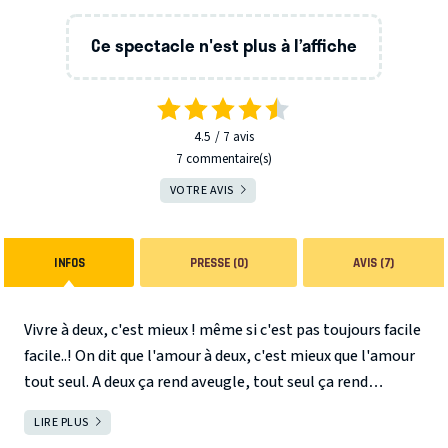
Ce spectacle n'est plus à l’affiche
4.5
7
avis
7 commentaire(s)
VOTRE AVIS
INFOS
PRESSE (0)
AVIS (7)
Vivre à deux, c'est mieux ! même si c'est pas toujours facile
facile..! On dit que l'amour à deux, c'est mieux que l'amour
tout seul. A deux ça rend aveugle, tout seul ça rend
sourd. Le problème c'est qu'à deux t'entends tellement de
LIRE PLUS
FERMER
conneries que parfois tu préférerais être sourd !