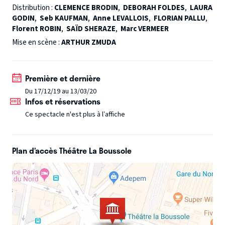
Distribution :
CLEMENCE BRODIN
,
DEBORAH FOLDES
,
LAURA
GODIN
,
Seb KAUFMAN
,
Anne LEVALLOIS
,
FLORIAN PALLU
,
Ça, c'est ce qu'on se dit avant d'avoir vu "Love Therapy" !
Florent ROBIN
,
SAÏD SHERAZE
,
Marc VERMEER
Eh oui, l'amour c'est pas toujours une évidence ...
Mise en scène :
ARTHUR ZMUDA
Une comédie genre "double stand up" (si ce n'est one-
woman-man show) pleine d'autodérision pour les couples
Première et dernière
et les célib'.
Du 17/12/19 au 13/03/20
Infos et réservations
Les couples reconnaîtront leur partenaire, les célibataires
Ce spectacle n'est plus à l’affiche
leur "futur" !
Plan d’accès Théâtre La Boussole