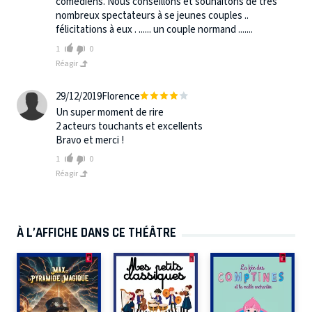
comédiens. Nous conseillons et souhaitons de très
nombreux spectateurs à se jeunes couples ..
félicitations à eux . ...... un couple normand .......
1
0
Réagir
29/12/2019
Florence
Un super moment de rire
2 acteurs touchants et excellents
Bravo et merci !
1
0
Réagir
À L’AFFICHE DANS CE THÉÂTRE