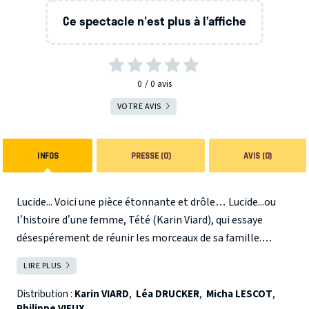
Ce spectacle n'est plus à l’affiche
0
0
avis
VOTRE AVIS
INFOS
PRESSE (0)
AVIS (0)
Lucide... Voici une pièce étonnante et drôle… Lucide...ou
l’histoire d’une femme, Tété (Karin Viard), qui essaye
désespérement de réunir les morceaux de sa famille.
Lucide...ou l’histoire de cette femme et de ses deux
LIRE PLUS
FERMER
enfants, Lucrèce (Léa Drucker) et Lucas (Micha Lescot),
unis par un étrange pacte. Lucide...ou l’histoire de cette
Distribution :
Karin VIARD
,
Léa DRUCKER
,
Micha LESCOT
,
Philippe VIEUX