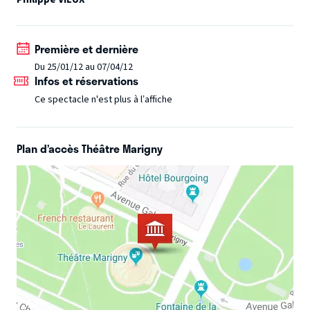
femme qui tente de commencer une nouvelle vie avec un
professeur de tennis rencontré sur internet (Philippe
Vieux). Lucide...ou l’histoire d’un "rêve lucide" composé par
Première et dernière
Rafael Spregelburd, orchestré et enchanté par Marcial Di
Du 25/01/12 au 07/04/12
Fonzo Bo.
Infos et réservations
Ce spectacle n'est plus à l’affiche
Plan d’accès Théâtre Marigny