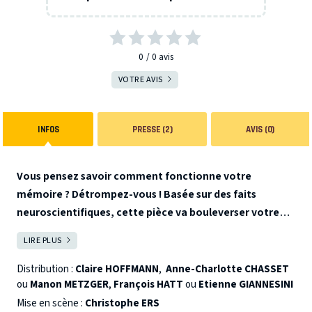
0
0
avis
VOTRE AVIS
INFOS
PRESSE (2)
AVIS (0)
Vous pensez savoir comment fonctionne votre
mémoire ? Détrompez-vous ! Basée sur des faits
neuroscientifiques, cette pièce va bouleverser votre
vision de la mémoire !
Un homme est retrouvé sur un
LIRE PLUS
FERMER
chantier, inconscient, avec une balle dans la tête. A
quelques mètres de lui, une femme, elle aussi
Distribution :
Claire HOFFMANN
,
Anne-Charlotte CHASSET
inconsciente, mais sans aucune blessure. Les deux victimes
ou
Manon METZGER
,
François HATT
ou
Etienne GIANNESINI
ont perdu la mémoire. Une policière perturbée, sous
Mise en scène :
Christophe ERS