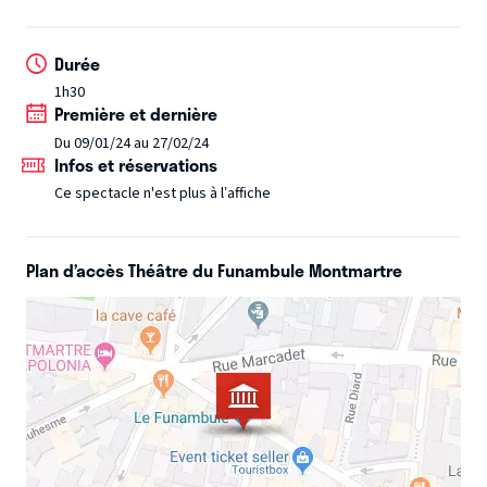
anxiolytiques, et menacée de perdre son poste, va tout
faire pour résoudre ce mystère. Cette intrigue policière est
Durée
entrecoupée de flashbacks historiques sur l’histoire des
1h30
neurosciences, avec des personnages célèbres ayant perdu
Première et dernière
la mémoire et ponctuée d’interludes comiques, ludiques et
Du 09/01/24 au 27/02/24
interactifs.
Infos et réservations
Ce spectacle n'est plus à l’affiche
Plan d’accès Théâtre du Funambule Montmartre