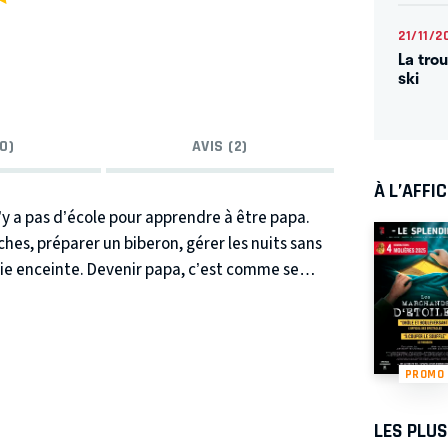
21/11/2
La tro
ski
0)
AVIS (2)
À L’AFFI
’y a pas d’école pour apprendre à être papa.
es, préparer un biberon, gérer les nuits sans
ie enceinte. Devenir papa, c’est comme se
upe ! C’est un voyage au bout de l’extrême. Ça
ulement on pouvait dormir !
PROMO
LES PLU