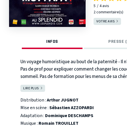
5
4
avis
2 commentaire(s)
VOTRE AVIS
INFOS
PRESSE (
Un voyage humoristique au bout de la paternité - Il n
Pas de prof pour expliquer comment changer les couch
sommeil. Pas de formation pour les menus de sa chér
retrouver dans la jungle sans guide et sans coupe-co
LIRE PLUS
FERMER
reste malgré tout la plus belle des aventures... Si se
Distribution :
Arthur JUGNOT
Mise en scène :
Sébastien AZZOPARDI
Adaptation :
Dominique DESCHAMPS
Musique :
Romain TROUILLET