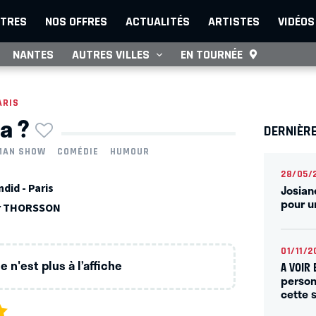
TRES
NOS OFFRES
ACTUALITÉS
ARTISTES
VIDÉOS
NANTES
AUTRES VILLES
EN TOURNÉE
ARIS
a ?
DERNIÈRE
MAN SHOW
COMÉDIE
HUMOUR
28/05/
did - Paris
Josian
pour u
ur THORSSON
01/11/2
 n'est plus à l’affiche
A VOIR
person
cette 