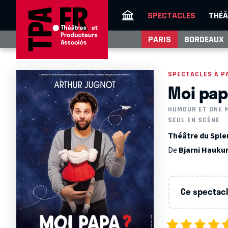
SPECTACLES
THÉÂ
PARIS
BORDEAUX
SPECTACLES À P
Moi pap
HUMOUR ET ONE 
SEUL EN SCÈNE
Théâtre du Splen
De
Bjarni Hauk
Ce spectacle