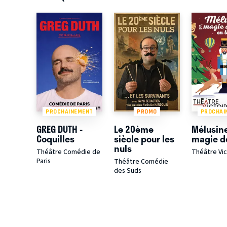
PROCHAINEMENT
PROMO
PROCHAI
GREG DUTH -
Le 20ème
Mélusine
Coquilles
siècle pour les
magie d
nuls
Théâtre Comédie de
Théâtre Vic
Paris
Théâtre Comédie
des Suds