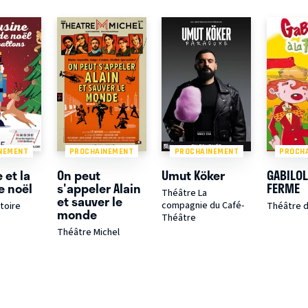
NEMENT
PROCHAINEMENT
PROCHAINEMENT
PROCH
 et la
On peut
Umut Köker
GABILOL
e noël
s'appeler Alain
FERME
Théâtre La
et sauver le
compagnie du Café-
toire
Théâtre 
monde
Théâtre
Théâtre Michel