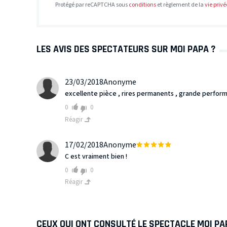
Protégé par reCAPTCHA sous
conditions
et règlement de la
vie privé
LES AVIS DES SPECTATEURS SUR MOI PAPA ?
23/03/2018
Anonyme
excellente pièce , rires permanents , grande perform
0
0
Réagir
17/02/2018
Anonyme
C est vraiment bien !
0
0
Réagir
CEUX QUI ONT CONSULTÉ LE SPECTACLE MOI PA