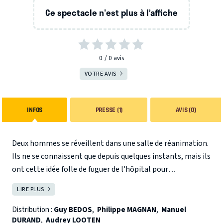
Ce spectacle n'est plus à l’affiche
0
0
avis
VOTRE AVIS
INFOS
PRESSE (1)
AVIS (0)
Deux hommes se réveillent dans une salle de réanimation.
Ils ne se connaissent que depuis quelques instants, mais ils
ont cette idée folle de fuguer de l'hôpital pour
entreprendre une promenade des plus insolites, ponctuée
LIRE PLUS
FERMER
de péripéties toujours plus surprenantes...
Distribution :
Guy BEDOS
,
Philippe MAGNAN
,
Manuel
DURAND
,
Audrey LOOTEN