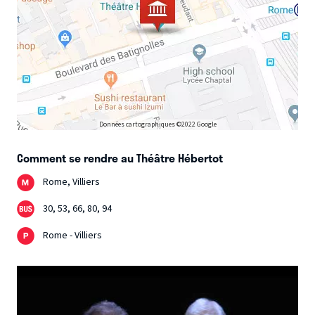
Données cartographiques ©2022 Google
Comment se rendre au Théâtre Hébertot
Rome, Villiers
30, 53, 66, 80, 94
Rome - Villiers