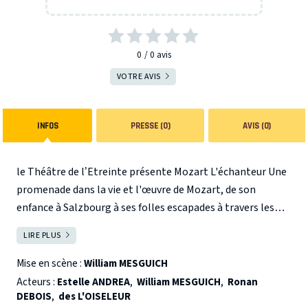
0
0
avis
VOTRE AVIS
INFOS
PRESSE (0)
AVIS (0)
le Théâtre de l’Etreinte présente Mozart L'échanteur Une
promenade dans la vie et l'œuvre de Mozart, de son
enfance à Salzbourg à ses folles escapades à travers les
plus grandes cours d'Europe. Guidés par un Papagueno et
LIRE PLUS
FERMER
une Papaguena plus espiègles que jamais, traversons
ensemble l'œuvre du plus grand compositeur de tous les
Mise en scène :
William MESGUICH
temps et tentons d’entrevoir son génie enchanteur.
Acteurs :
Estelle ANDREA
,
William MESGUICH
,
Ronan
DEBOIS
,
des L'OISELEUR