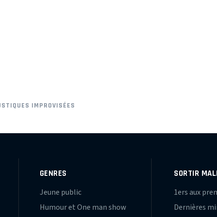
USTIQUES IMPROVISÉES
GENRES
SORTIR MAL
Jeune public
1ers aux pre
Humour et One man show
Dernières m