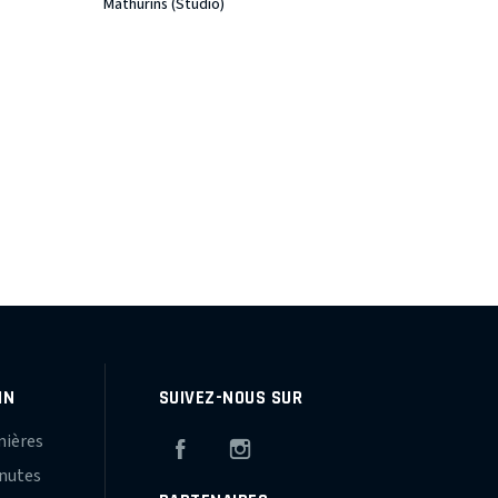
Mathurins (Studio)
IN
SUIVEZ-NOUS SUR
mières
Facebook
Instagram
inutes