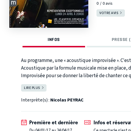
0
0
avis
VOTRE AVIS
INFOS
PRESSE (
Au programme, une « acoustique improvisée ». C’est 
Acoustique par la formule musicale mise en place, d
Improvisée pour se donner la liberté de chanter ce q
montrer au public qu’il est autre chose que « les troi
LIRE PLUS
FERMER
dire que le bien-être est total de l’entendre. On di
qu’il fait en partant. La formule peut servir ici. A l
Interprète(s) :
Nicolas PEYRAC
de ce chant clair et cette diction parfaite, on réal
paysage de la chanson.
Première et dernière
Infos et réserva
Du 04/01/17 au 24/04/17
Ce spectacle n'est p