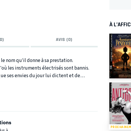
À L’AFFI
0)
AVIS (0)
le nom qu’il donne à sa prestation.
’où les instruments électrisés sont bannis.
ue ses envies du jour lui dictent et de
s chansons inscrites sur son front ». C’est peu
t toujours qu’on reconnaît le bonheur au bruit
’écoute de cette voix reconnaissable entre mille,
ise combien Nicolas Peyrac nous manque dans le
tions
PROCHAINE
lus à