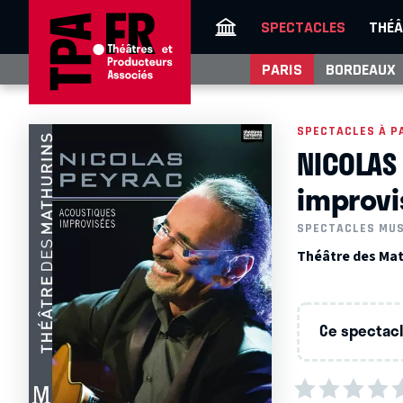
SPECTACLES
THÉÂ
PARIS
BORDEAUX
SPECTACLES À P
NICOLAS
improvi
SPECTACLES MU
Théâtre des Math
Ce spectacle