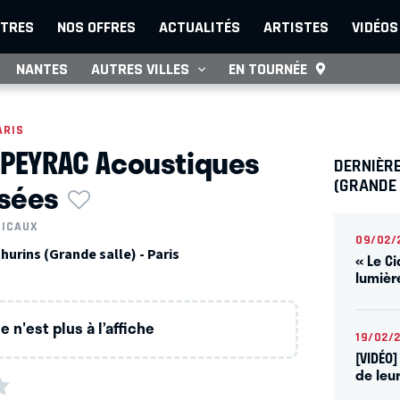
TRES
NOS OFFRES
ACTUALITÉS
ARTISTES
VIDÉOS
NANTES
AUTRES VILLES
EN TOURNÉE
ARIS
 PEYRAC Acoustiques
DERNIÈR
sées
(GRANDE
SICAUX
09/02/
urins (Grande salle) - Paris
« Le Ci
lumièr
 n'est plus à l’affiche
19/02/
[VIDÉO
de leur