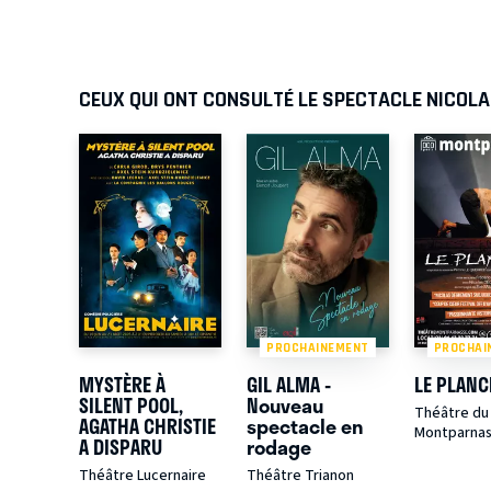
CEUX QUI ONT CONSULTÉ LE SPECTACLE NICOL
PROCHAINEMENT
PROCHAI
MYSTÈRE À
GIL ALMA -
LE PLAN
SILENT POOL,
Nouveau
Théâtre du 
AGATHA CHRISTIE
spectacle en
Montparna
A DISPARU
rodage
Théâtre Lucernaire
Théâtre Trianon