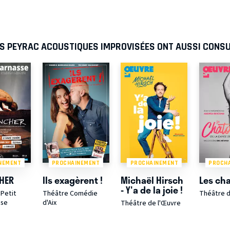
AS PEYRAC ACOUSTIQUES IMPROVISÉES ONT AUSSI CONS
NEMENT
PROCHAINEMENT
PROCHAINEMENT
PROCH
CHER
Ils exagèrent !
Michaël Hirsch
Les cha
- Y'a de la joie !
Petit
Théâtre Comédie
Théâtre d
sse
d'Aix
Théâtre de l'Œuvre