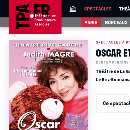
SPECTACLES
THÉÂ
PARIS
BORDEAUX
SPECTACLES À P
OSCAR E
CONTEMPORAINS
Théâtre de La Ga
De
Eric-Emmanu
Ce spectacle