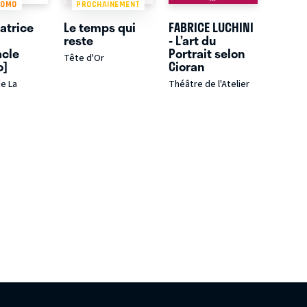
ROMO
PROCHAINEMENT
atrice
Le temps qui
FABRICE LUCHINI
e
reste
- L’art du
acle
Portrait selon
Tête d'Or
o]
Cioran
e La
Théâtre de l'Atelier