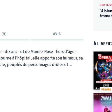
03/11/
"A bien
Emman
 (9)
AVIS
À L’AFFI
r - dix ans - et de Mamie-Rose - hors d’âge -
journe à l’hôpital, elle apporte son humour, sa
mble, peuplés de personnages drôles et
n très fort lien d’amour, ces douze jours
Succédant à Danielle Darrieux qui créa le rôle
PROMO
 est heureux de confier cette nouvelle
nnes de la scène française. NOTE
y soignait les enfants. Main dans sa main, je