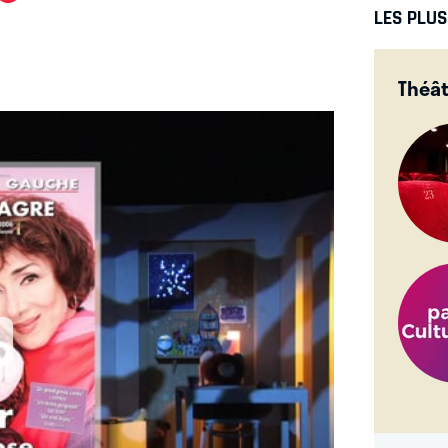
LES PLU
, confiée à une des plus grandes actrices de
Théât
el Schmitt