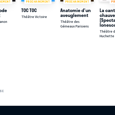
NEMENT
PROCHAINEMENT
PROCHAINEMENT
P
ode
TOC TOC
Anatomie d'un
La cant
k
aveuglement
chauv
Théâtre Victoire
[Spect
ianon
Théâtre des
Ionesc
Gémeaux Parisiens
Théâtre d
Huchette
SE