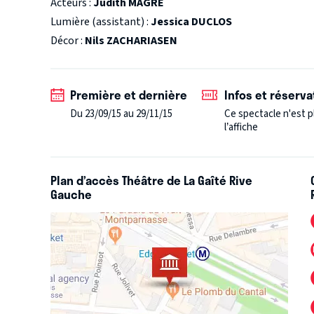
Acteurs :
Judith MAGRE
reçus une bien étrange éducation : j’arpentais un m
Lumière (assistant) :
Jessica DUCLOS
santé relevant de l’exception. Pas faux, au fond… Du 
Décor :
Nils ZACHARIASEN
suis jamais cru immortel. Je pris tout de suite conscience 
connu l’humour incroyable des enfants malades qui 
brûlé, transformer une chambre stérile en terrain de
Première et dernière
Infos et réserva
"Oscar et la dame rose" raconte cela, cette force de
Du 23/09/15 au 29/11/15
Ce spectacle n'est p
guérir, il faut devenir capable de vivre lorsqu’on es
l’affiche
joie à la tristesse… "Oscar et la dame rose" constit
hymne à l’imagination qui nous permet d’enrichir un quotidien austèr
rose… beaucoup plus. Aux extrêmes de l’âge, on s’int
Plan d’accès Théâtre de La Gaîté Rive
Gauche
ment peu à soi-même. Oscar et Mamie-Rose sont d
qu’elle incarne une Shéhérazade qui lutte contre l’i
courageux, il manifeste humour et gourmandise jusqu’au bout. Il y a 13 ans, je
livre pour moi, pour moi seul. Depuis, il a fait le t
qu’étudié puisque collégiens et lycéens doivent se pencher
je me dis aujourd’hui que je n’avais pas bien compris 
rose" permet de parler légèrement, poétiquement de