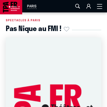
AIX-MARSEILLE
AURAY
CAEN
LA ROCHELLE
PARIS
ROUEN
TOULOUSE
FESTIVAL OFF AVIGNON
SPECTACLES À PARIS
Pas Nique au FMI !
EN TOURNÉE