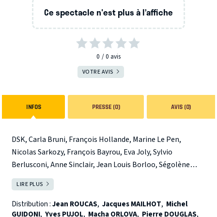
Ce spectacle n'est plus à l’affiche
0
0
avis
VOTRE AVIS
INFOS
PRESSE (0)
AVIS (0)
DSK, Carla Bruni, François Hollande, Marine Le Pen,
Nicolas Sarkozy, François Bayrou, Eva Joly, Sylvio
Berlusconi, Anne Sinclair, Jean Louis Borloo, Ségolène
Royal, Bernadette Chirac, Michel Neyret ... ont tous
LIRE PLUS
FERMER
rendez-vous dans " Pas nique au F.M.I " Farce Moderne
Irrésistible...
Distribution :
Jean ROUCAS
,
Jacques MAILHOT
,
Michel
GUIDONI
,
Yves PUJOL
,
Macha ORLOVA
,
Pierre DOUGLAS
,