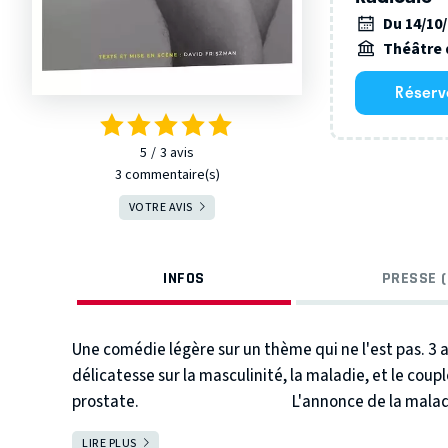
Du 14/10
Théâtre 
Réserv
5
3
avis
3 commentaire(s)
VOTRE AVIS
INFOS
PRESSE (
Une comédie légère sur un thème qui ne l'est pas.
3 
délicatesse sur la masculinité, la maladie, et le coupl
prostate.
L'annonce de la malad
racontées, avec humour par la prostate elle-même.
LIRE PLUS
FERMER