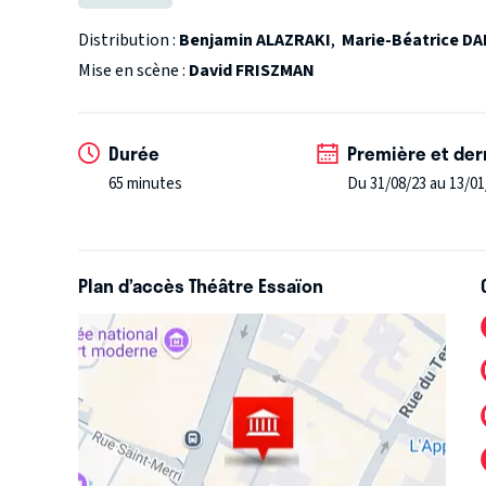
certes mais, d’une vie qui continue…
"Radicale perm
pièce devrait être vue par les étudiants en médecine
Distribution :
Benjamin ALAZRAKI
,
Marie-Béatrice D
Mise en scène :
David FRISZMAN
Durée
Première et der
65 minutes
Du 31/08/23 au 13/01
Plan d’accès Théâtre Essaïon