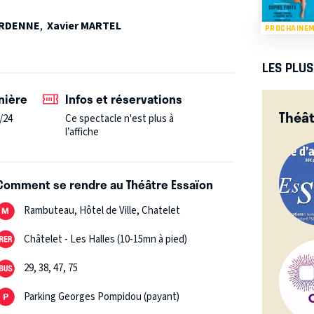
et de se souvenir qu’il y a de l’humain. La
." Doctissimo
ARDENNE
,
Xavier MARTEL
PROCHAINE
LES PLU
nière
Infos et réservations
Théât
/24
Ce spectacle n'est plus à
l’affiche
Comment se rendre au Théâtre Essaïon
Rambuteau, Hôtel de Ville, Chatelet
Châtelet - Les Halles (10-15mn à pied)
29, 38, 47, 75
Parking Georges Pompidou (payant)