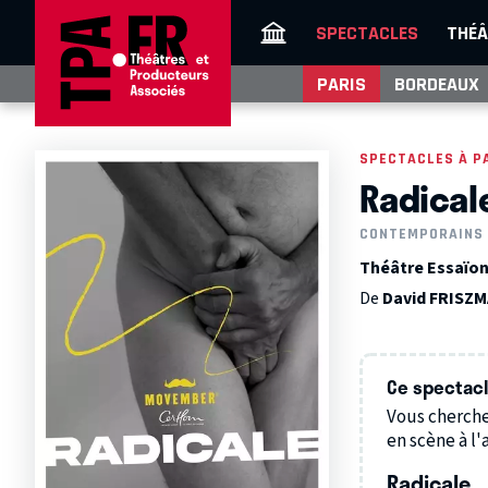
SPECTACLES
THÉÂ
PARIS
BORDEAUX
SPECTACLES À P
Radical
CONTEMPORAINS
Théâtre Essaïon 
De
David FRISZ
Ce spectacle
Vous cherche
en scène à l'a
Radicale