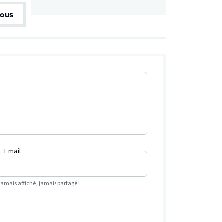
tous
Email
Jamais affiché, jamais partagé !