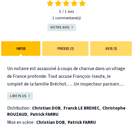
5
1
avis
1 commentaire(s)
VOTRE AVIS
INFOS
PRESSE (1)
AVIS (1)
Un notaire est assassiné à coups de charrue dans un village
de France profonde. Tout accuse François-Iseute, le
simplet de la famille Bréchot... ... Un inspecteur parisien
branché débarque avec son ordinateur. Son enquête
LIRE PLUS
FERMER
s'annonce difficile, rurale et... délirante.
Distribution :
Christian DOB
,
Franck LE BREHEC
,
Christophe
ROUZAUD
,
Patrick FARRU
Mise en scène :
Christian DOB
,
Patrick FARRU