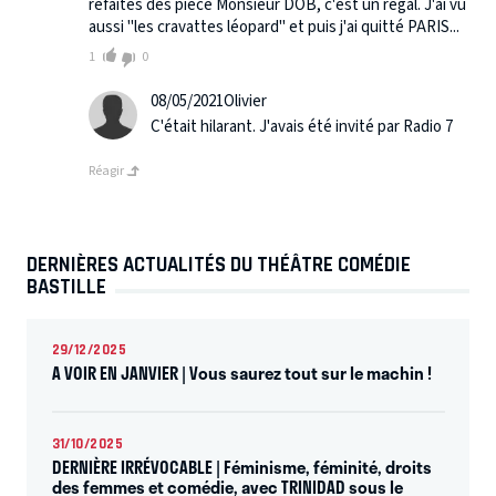
refaites des pièce Monsieur DOB, c'est un régal. J'ai vu
aussi "les cravattes léopard" et puis j'ai quitté PARIS...
1
0
08/05/2021
Olivier
C'était hilarant. J'avais été invité par Radio 7
Réagir
DERNIÈRES ACTUALITÉS DU THÉÂTRE COMÉDIE
BASTILLE
29/12/2025
A VOIR EN JANVIER | Vous saurez tout sur le machin !
31/10/2025
DERNIÈRE IRRÉVOCABLE | Féminisme, féminité, droits
des femmes et comédie, avec TRINIDAD sous le