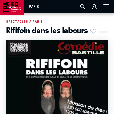
AIX-MARSEILLE
AURAY
CAEN
LA ROCHELLE
PARIS
ROUEN
TOULOUSE
FESTIVAL OFF AVIGNON
SPECTACLES À PARIS
Rififoin dans les labours
EN TOURNÉE