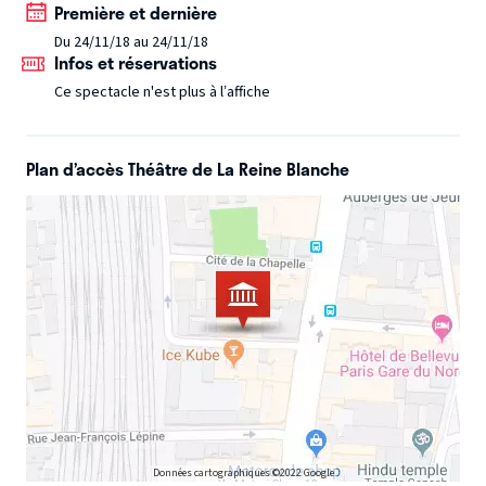
Première et dernière
exigeantes qui secouent nos idées reçues.
Plus d’infos
Du 24/11/18 au 24/11/18
sur
www​.fes​ti​valdesidees​.paris
Infos et réservations
Ce spectacle n'est plus à l’affiche
Plan d’accès Théâtre de La Reine Blanche
Données cartographiques ©2022 Google