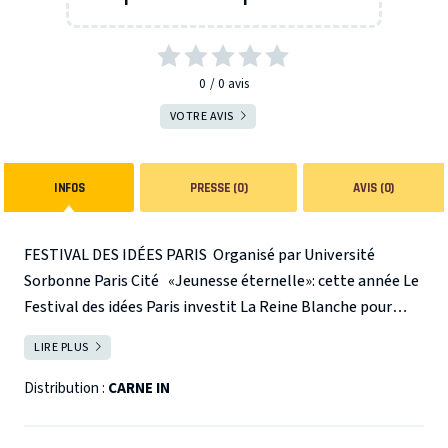
0
0
avis
VOTRE AVIS
INFOS
PRESSE (0)
AVIS (0)
FESTIVAL DES IDÉES PARIS
Organisé par Université
Sorbonne Paris Cité
«
Jeunesse éternelle»: cette année Le
Festival des idées Paris investit La Reine Blanche pour
explorer la dynamique jeunesse-vieillesse et faire la part
LIRE PLUS
FERMER
belle aux jeunes compagnies et aux rencontres théâtre et
sciences. Créé par l’Université Sorbonne Paris Cité (
USPC
)
Distribution :
CARNE IN
en 2016, le festival s’engage à articuler sciences et
culture, pour créer des manifestations décalées et