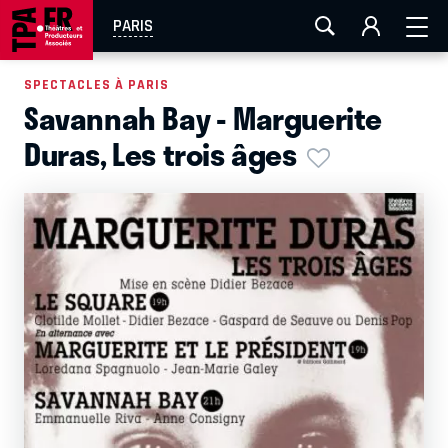
AIX-MARSEILLE
AURAY
CAEN
LA ROCHELLE
PARIS
ROUEN
TOULOUSE
FESTIVAL OFF AVIGNON
SPECTACLES À PARIS
Savannah Bay - Marguerite
EN TOURNÉE
Duras, Les trois âges