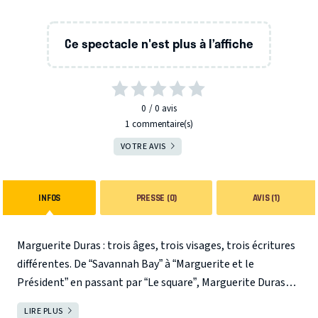
Ce spectacle n'est plus à l’affiche
0
0
avis
1 commentaire(s)
VOTRE AVIS
INFOS
PRESSE (0)
AVIS (1)
Marguerite Duras : trois âges, trois visages, trois écritures
différentes. De “Savannah Bay” à “Marguerite et le
Président” en passant par “Le square”, Marguerite Duras
nous livre, à travers ces trois conversations singulières,
LIRE PLUS
FERMER