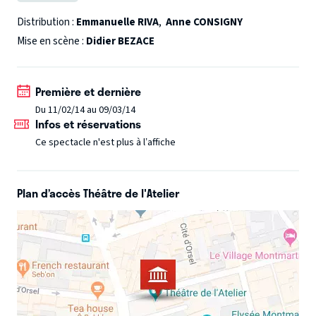
son regard sur les choses de l’existence. Son intense acuité
vient éclairer la vie intime et l’Histoire.
Distribution :
Emmanuelle RIVA
,
Anne CONSIGNY
Mise en scène :
Didier BEZACE
Première et dernière
Du 11/02/14 au 09/03/14
Infos et réservations
Ce spectacle n'est plus à l’affiche
Plan d’accès Théâtre de l'Atelier