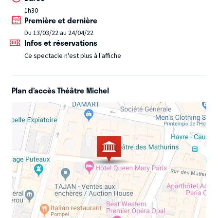
maudissent, s’humilient, s’effleurent, se désirent, se
1h30
Première et dernière
lassent et se racontent.
Spectacle déconseillé aux
personnes à mobilité réduite.
Du 13/03/22 au 24/04/22
Infos et réservations
Ce spectacle n'est plus à l’affiche
Plan d’accès Théâtre Michel