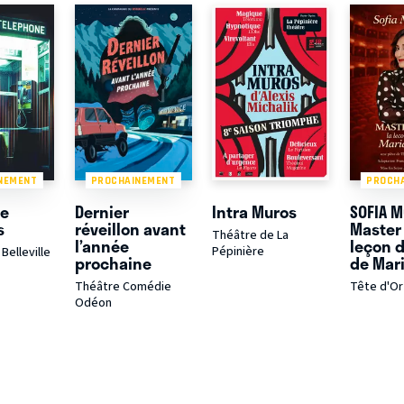
NEMENT
PROCHAINEMENT
PROCH
de
Dernier
Intra Muros
SOFIA M
s
réveillon avant
Master 
Théâtre de La
l’année
leçon 
Pépinière
Belleville
prochaine
de Mari
Théâtre Comédie
Tête d'Or
Odéon