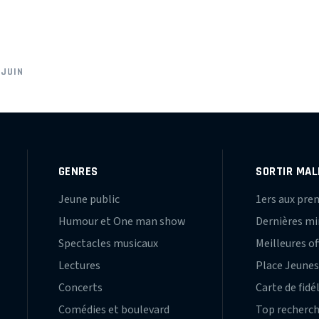
 JUIN
GENRES
SORTIR MAL
Jeune public
1ers aux pre
Humour et One man show
Dernières m
Spectacles musicaux
Meilleures of
Lectures
Place Jeune
Concerts
Carte de fidé
Comédies et boulevard
Top recherc