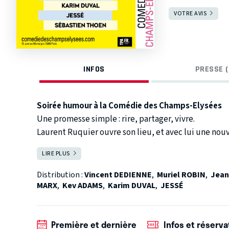
VOTRE AVIS
INFOS
PRESSE (
Soirée humour à la Comédie des Champs-Elysées
Une promesse simple : rire, partager, vivre.
Laurent Ruquier ouvre son lieu, et avec lui une nouv
Autour de lui, son équipe de coeur d'humoristes : libr
LIRE PLUS
FERMER
Un lieu magique.
Une soirée unique.
En raison de l'absence de dernière minute de Muri
Distribution :
Vincent DEDIENNE
,
Muriel ROBIN
,
Jean
Début d'été.
heureux d'annoncer la présence de Chantal Ladesou
MARX
,
Kev ADAMS
,
Karim DUVAL
,
JESSÉ
Vincent Dedienne participera toutefois à la séance d
Première et dernière
Infos et réserva