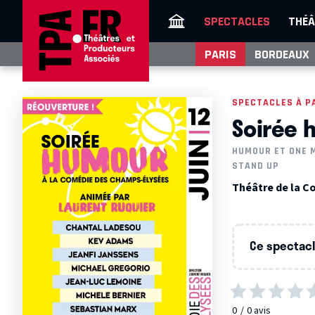
SPECTACLES
THÉÂ
PARIS
BORDEAUX
SPECTACLES À P
Soirée 
HUMOUR ET ONE 
STAND UP
Théâtre de la C
Ce spectacle
0
0
avis