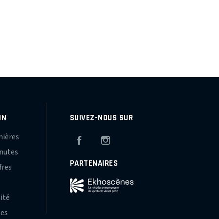
IN
SUIVEZ-NOUS SUR
mières
Facebook
Instagram
inutes
PARTENAIRES
fres
s
lité
hes