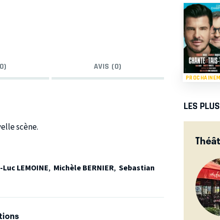
0)
AVIS (0)
PROCHAINE
LES PLU
elle scène.
Théât
es, incisifs, vivants.
el Robin et de Vincent Dedienne, nous sommes
-Luc LEMOINE
,
Michèle BERNIER
,
Sebastian
, Jeanfi Janssens et Michaël Grégorio.
u 19 juin.
tions