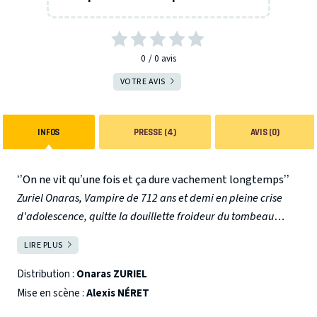
0
0
avis
VOTRE AVIS
INFOS
PRESSE (4)
AVIS (0)
‘’On ne vit qu’une fois et ça dure vachement longtemps’’
Zuriel Onaras, Vampire de 712 ans et demi en pleine crise
d'adolescence, quitte la douillette froideur du tombeau
familiale de sa Valachie natale. Il part en Europe de l'Ouest.
LIRE PLUS
FERMER
A la conquête des scènes des plus belles capitales, il s'en va
concrétiser son rêve le plus cher, faire rire les vivants.
C'est
Distribution :
Onaras ZURIEL
sur une de ces scènes qu'on le retrouve. Il nous emmène dans
Mise en scène :
Alexis NÉRET
une traversée du temps, à la rencontre de sa famille, sa vie,