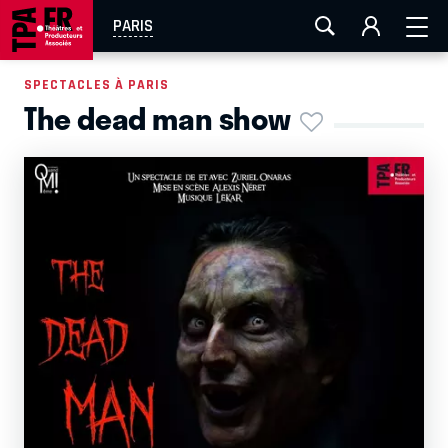
AIX-MARSEILLE
AURAY
CAEN
LA ROCHELLE
PARIS
ROUEN
TOULOUSE
FESTIVAL OFF AVIGNON
SPECTACLES À PARIS
The dead man show
EN TOURNÉE