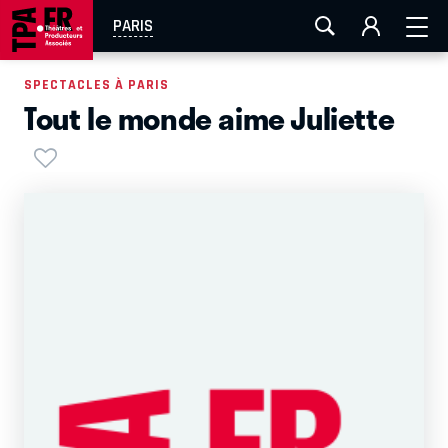
AIX-MARSEILLE
AURAY
CAEN
LA ROCHELLE
PARIS
ROUEN
TOULOUSE
FESTIVAL OFF AVIGNON
SPECTACLES À PARIS
Tout le monde aime Juliette
EN TOURNÉE