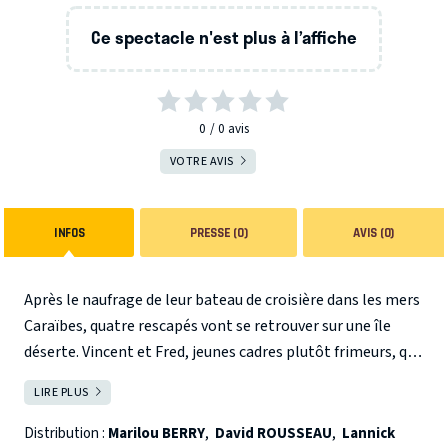
Ce spectacle n'est plus à l’affiche
0
0
avis
VOTRE AVIS
INFOS
PRESSE (0)
AVIS (0)
Après le naufrage de leur bateau de croisière dans les mers
Caraïbes, quatre rescapés vont se retrouver sur une île
déserte. Vincent et Fred, jeunes cadres plutôt frimeurs, qui
travaillent dans la même boîte, Juliette, jeune fille simple
LIRE PLUS
FERMER
et naïve, secrètement en quête d’un grand amour, et
Magistro le Fakir, qui faisait son numéro de double-vue à
Distribution :
Marilou BERRY
,
David ROUSSEAU
,
Lannick