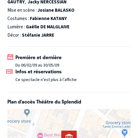
GAUTRY
,
Jacky NERCESSIAN
bord au moment du naufrage. Leur cohabitation ne va pas
être aisée, Juliette ayant le don d’exaspérer les jeunes
Mise en scène :
Josiane BALASKO
gens qui en font vite leur tête de turc. Mais Magistro le
Costumes :
Fabienne KATANY
Fakir va révéler d’étranges pouvoirs, lesquels ne vont pas
Lumière :
Gaëlle DE MALGLAIVE
forcément arranger la situation.
Décor :
Stéfanie JARRE
Première et dernière
Du 06/02/09 au 30/05/09
Infos et réservations
Ce spectacle n'est plus à l’affiche
Plan d’accès Théâtre du Splendid