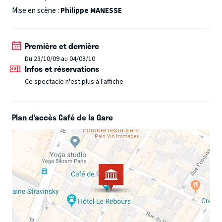
en punition intestinale, le tarot en bataille rangée, et que
Mise en scène :
Philippe MANESSE
la faune amazonienne sème la panique à travers le salon.
Première et dernière
Du 23/10/09 au 04/08/10
Infos et réservations
Ce spectacle n'est plus à l’affiche
Plan d’accès Café de la Gare