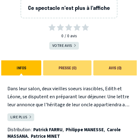
Ce spectacle n'est plus à l’affiche
0
0
avis
VOTRE AVIS
INFOS
PRESSE (0)
AVIS (0)
Dans leur salon, deux vieilles soeurs irascibles, Edith et
Léone, se disputent en préparant leur déjeuner. Une lettre
leur annonce que l'héritage de leur oncle appartiendra au
premier de la famille parvenant à se marier. Justement,
LIRE PLUS
FERMER
voici le cousin Félix, débarquant inopinément accompagné
de sa fiancé Sylvie... Rien n'est jamais simple, surtout
Distribution :
Patrick FARRU
,
Philippe MANESSE
,
Carole
MASSANA
,
Patrice MINET
quand le cassis se mue en nettoyeur à moquette, le repas