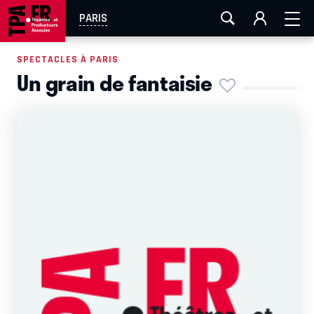
AIX-MARSEILLE
AURAY
CAEN
LA ROCHELLE
PARIS
ROUEN
TOULOUSE
FESTIVAL OFF AVIGNON
SPECTACLES À PARIS
Un grain de fantaisie
EN TOURNÉE