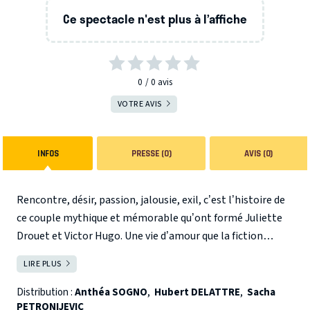
Ce spectacle n'est plus à l’affiche
0
0
avis
VOTRE AVIS
INFOS
PRESSE (0)
AVIS (0)
Rencontre, désir, passion, jalousie, exil, c’est l’histoire de
ce couple mythique et mémorable qu’ont formé Juliette
Drouet et Victor Hugo. Une vie d’amour que la fiction
n’aurait pas osé imaginer, ou la véritable histoire d’un
LIRE PLUS
FERMER
demi-siècle de passion ponctuée par quarante mille
lettres échangées. A partir de cette monumentale
Distribution :
Anthéa SOGNO
,
Hubert DELATTRE
,
Sacha
PETRONIJEVIC
correspondance, Anthéa Sogno a composé ce spectacle