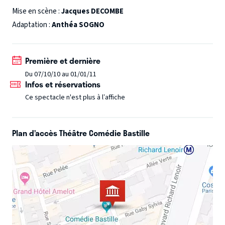
qui illustre les grands moments de leur vie amoureuse,
Mise en scène :
Jacques DECOMBE
littéraire et politique.
Adaptation :
Anthéa SOGNO
Première et dernière
Du 07/10/10 au 01/01/11
Infos et réservations
Ce spectacle n'est plus à l’affiche
Plan d’accès Théâtre Comédie Bastille