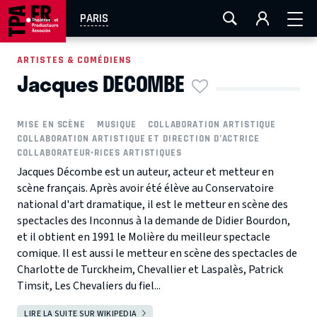
AIX-MARSEILLE
AURAY
CAEN
LA ROCHELLE
PARIS
ROUEN
TOULOUSE
FESTIVAL OFF AVIGNON
ARTISTES & COMÉDIENS
Jacques DECOMBE
EN TOURNÉE
MISE EN SCÈNE
MUSIQUE
COLLABORATION ARTISTIQUE
COLLABORATION ARTISTIQUE ET DIRECTION D’ACTRICE
COLLABORATEUR•RICES ARTISTIQUES
Jacques Décombe est un auteur, acteur et metteur en
scène français. Après avoir été élève au Conservatoire
national d'art dramatique, il est le metteur en scène des
spectacles des Inconnus à la demande de Didier Bourdon,
et il obtient en 1991 le Molière du meilleur spectacle
comique. Il est aussi le metteur en scène des spectacles de
Charlotte de Turckheim, Chevallier et Laspalès, Patrick
Timsit, Les Chevaliers du fiel...
LIRE LA SUITE SUR WIKIPEDIA