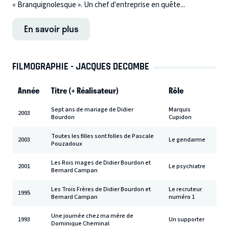
« Branquignolesque ». Un chef d'entreprise en quête...
En savoir plus
FILMOGRAPHIE - JACQUES DECOMBE
Année
Titre (+ Réalisateur)
Rôle
Sept ans de mariage de Didier
Marquis
2003
Bourdon
Cupidon
Toutes les filles sont folles de Pascale
2003
Le gendarme
Pouzadoux
Les Rois mages de Didier Bourdon et
2001
Le psychiatre
Bernard Campan
Les Trois Frères de Didier Bourdon et
Le recruteur
1995
Bernard Campan
numéro 1
Une journée chez ma mère de
1993
Un supporter
Dominique Cheminal