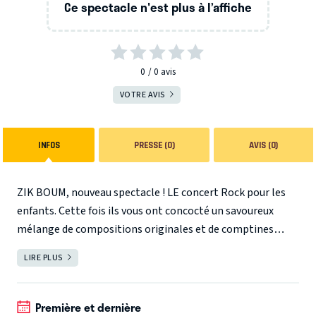
Ce spectacle n'est plus à l’affiche
0
0
avis
VOTRE AVIS
INFOS
PRESSE (0)
AVIS (0)
ZIK BOUM, nouveau spectacle ! LE concert Rock pour les
enfants. Cette fois ils vous ont concocté un savoureux
mélange de compositions originales et de comptines
revisitées à la sauce ROCK, FUNK, POP, SWING qui ne
LIRE PLUS
FERMER
manqueront pas de vous faire lever de vos fauteuils, danser
et chanter tous en choeur! De quoi faire trémousser toutes
les filles à la vanille et les gars en chocolat ! Bref que vous
Première et dernière