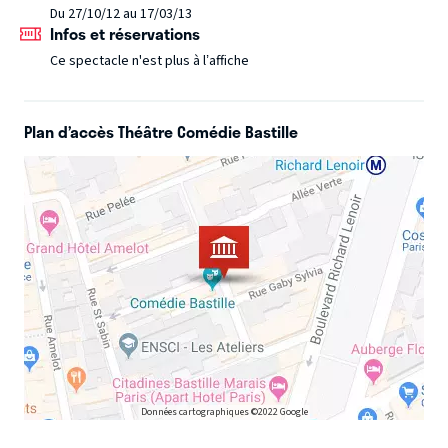
soyez petit ou grand une chose est sûre ça va swinguer !!
Du 27/10/12 au 17/03/13
Infos et réservations
Ce spectacle n'est plus à l’affiche
Plan d’accès Théâtre Comédie Bastille
Données cartographiques ©2022 Google