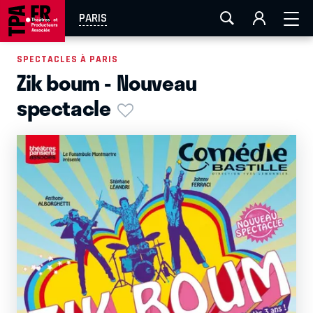
AIX-MARSEILLE
AURAY
CAEN
LA ROCHELLE
PARIS
ROUEN
TOULOUSE
FESTIVAL OFF AVIGNON
SPECTACLES À PARIS
Zik boum - Nouveau
EN TOURNÉE
spectacle