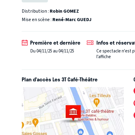
hilarantes et décalées. En cette année 2025, sur scène
pour votre plus grand plaisir. C’est l’occasion de le v
Distribution :
Robin GOMEZ
lui des moments que vous n’oublierez pas.
Car c’est
Mise en scène :
René-Marc GUEDJ
comme s’il y avait 1000 vidéos d’un coup et en plus lo
Certains y reviennent et ne s’en lassent jamais.
Alors
Première et dernière
Infos et réserva
Du 04/11/25 au 04/11/25
Ce spectacle n'est p
l’affiche
Plan d’accès Les 3T Café-Théâtre