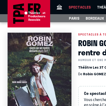
SPECTACLES
THÉÂ
PARIS
BORDEAUX
SPECTACLES À T
ROBIN G
rentre 
HUMOUR ET ONE 
Théâtre Les 3T 
De
Robin GOME
Ce spectacle
Vous cherche
en scène à l'a