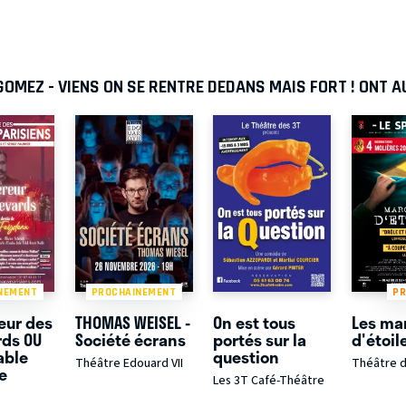
GOMEZ - VIENS ON SE RENTRE DEDANS MAIS FORT ! ONT 
NEMENT
PROCHAINEMENT
P
eur des
THOMAS WEISEL -
On est tous
Les ma
rds OU
Société écrans
portés sur la
d'étoil
able
question
Théâtre Edouard VII
Théâtre d
e
Les 3T Café-Théâtre