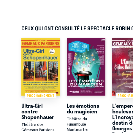
CEUX QUI ONT CONSULTÉ LE SPECTACLE ROBIN 
PROCHAINEMENT
PROCHAI
Ultra-Girl
Les émotions
L'emper
contre
du magicien
bouleva
Shopenhauer
L'incroy
Théâtre du
destin d
Funambule
Théâtre des
Georges
Montmartre
Gémeaux Parisiens