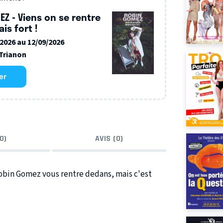
Z - Viens on se rentre
is fort !
/2026 au 12/09/2026
Trianon
er
0)
AVIS (0)
 Robin Gomez vous rentre dedans, mais c'est
 réseaux grâce à ses courtes vidéos inventives,