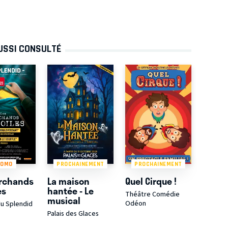
AUSSI CONSULTÉ
ROMO
PROCHAINEMENT
PROCHAINEMENT
rchands
La maison
Quel Cirque !
es
hantée - Le
Théâtre Comédie
musical
Odéon
u Splendid
Palais des Glaces