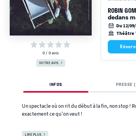
ROBIN GOME
dedans ma
Du 12/09
Théâtre 
Réserv
0
0
avis
VOTRE AVIS
INFOS
PRESSE (
Un spectacle où on rit du début à la fin, non stop !
exactement ce qu'on veut !
Robin Gomez dépasse les 150 millions de vues sur les
LIRE PLUS
FERMER