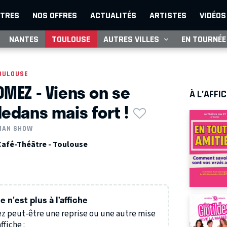
TRES
NOS OFFRES
ACTUALITÉS
ARTISTES
VIDÉOS
NANTES
TOULOUSE
AUTRES VILLES
EN TOURNÉE
OULOUSE
OMEZ - Viens on se
À L’AFFI
dedans mais fort !
MAN SHOW
Café-Théâtre - Toulouse
Z
 n'est plus à l’affiche
z peut-être une reprise ou une autre mise
ffiche :