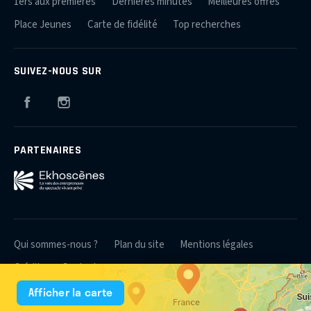
1ers aux premières
Dernières minutes
Meilleures offres
Place Jeunes
Carte de fidélité
Top recherches
SUIVEZ-NOUS SUR
Facebook
Instagram
PARTENAIRES
Qui sommes-nous ?
Plan du site
Mentions légales
Crédits
Contact
Afficher la carte
© 2026 Théâtres et Producteurs Associés