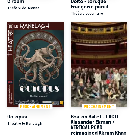
Circum
Dolto - Lorsque
Françoise paraît
Théâtre de Jeanne
Théâtre Lucernaire
PROCHAINEMENT
PROCHAINEMENT
Octopus
Boston Ballet - CACTI
Alexander Ekman /
Théâtre le Ranelagh
VERTICAL ROAD
reimagined Akram Khan