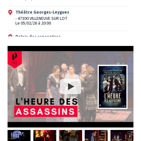
Théâtre Georges-Leygues
- 47300 VILLENEUVE SUR LOT
Le 05/02/26 à 20:00
Palais des rencontres
- 02400 CHATEAU THIERRY
Le 07/02/26 à 12:45
Théâtre Pierre Fresnay
- 95120 ERMONT
Le 10/04/26 à 20:30
Centre Culturel René Cassin
- 91410 DOURDAN
Le 11/04/26 à 20:30
Théâtre des Puteaux (anciennement Théâtre des
Hauts de Seine)
- 92800 PUTEAUX
Le 14/04/26 à 20:30
Espace Concorde