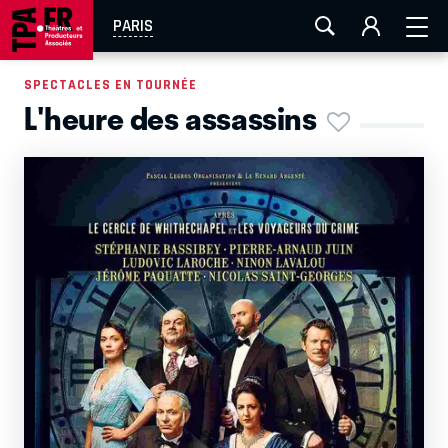
AIX-MARSEILLE
AURAY
CAEN
LA ROCHELLE
PARIS
ROUEN
TOULOUSE
FESTIVAL OFF AVIGNON
SPECTACLES EN TOURNÉE
L'heure des assassins
EN TOURNÉE