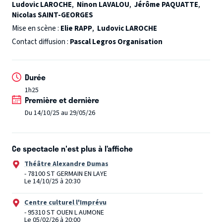
Ludovic LAROCHE
,
Ninon LAVALOU
,
Jérôme PAQUATTE
,
La réussite est une chose étrange. Voyez-vous, ce soir, je
Nicolas SAINT-GEORGES
signe mon retour triomphant en Angleterre. Tout le
Mise en scène :
Elie RAPP
,
Ludovic LAROCHE
gratin de Londres sera là, pourtant il y aura bien un grand
Contact diffusion :
Pascal Legros Organisation
absent.
Moi, Philip Somerset.
Vous ne me verrez pas car ce soir, je vais mourir.
Durée
Oh détrompez-vous, cela ne me fait pas plaisir !
1h25
C’était une si belle soirée, j’étais entouré d’amis chers :
Première et dernière
Katherin ma soeur bien aimée, Hartford mon bras droit,
Du 14/10/25 au 29/05/26
Bram Stoker le directeur du théâtre, Georges Bernard
Shaw le dramaturge, Miss Lime mon assistante, Arthur
Conan Doyle le célèbre romancier.
Ce spectacle n'est plus à l’affiche
Pourtant mon assassin est forcément parmi eux. Alors Qui
Théâtre Alexandre Dumas
? Et si c’était simplement mon heure ?
- 78100 ST GERMAIN EN LAYE
Le 14/10/25 à 20:30
Centre culturel l'Imprévu
- 95310 ST OUEN L AUMONE
Le 05/02/26 à 20:00