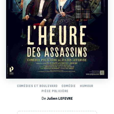
COMÉDIES ET BOULEVARD
COMÉDIE
HUMOUR
PIÈCE POLICIÈRE
De
Julien LEFEVRE