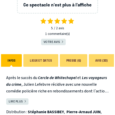
Ce spectacle n'est plus à l’affiche
5
2
avis
1 commentaire(s)
VOTRE AVIS
INFOS
LIEUX ET DATES
PRESSE (6)
AVIS (30)
Après le succès du
Cercle de Whitechapel
et
Les voyageurs
du crime
, Julien Lefebvre récidive avec une nouvelle
comédie policière riche en rebondissements dont l’action
se situe au début du XXe siècle dans l’univers feutré d’un
LIRE PLUS
FERMER
célèbre théâtre londonien.
Distribution :
Stéphanie BASSIBEY
,
Pierre-Arnaud JUIN
,