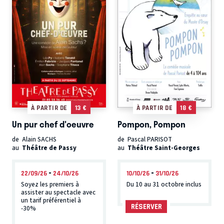
À PARTIR DE
13 €
À PARTIR DE
18 €
Un pur chef d'oeuvre
Pompon, Pompon
de Alain SACHS
de Pascal PARISOT
au
Théâtre de Passy
au
Théâtre Saint-Georges
-
-
22/09/26
24/10/26
10/10/26
31/10/26
Soyez les premiers à
Du 10 au 31 octobre inclus
assister au spectacle avec
un tarif préférentiel à
RÉSERVER
-30%