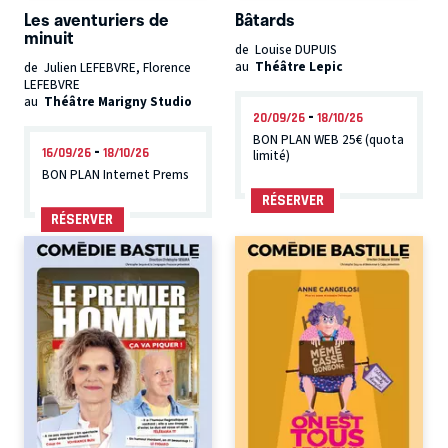
Les aventuriers de
Bâtards
minuit
de Louise DUPUIS
au
Théâtre Lepic
de Julien LEFEBVRE, Florence
LEFEBVRE
au
Théâtre Marigny Studio
-
20/09/26
18/10/26
BON PLAN WEB 25€ (quota
-
16/09/26
18/10/26
limité)
BON PLAN Internet Prems
RÉSERVER
RÉSERVER