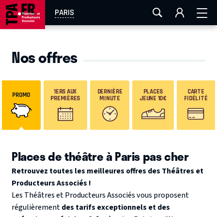
AIX-MARSEILLE
AURAY
CAEN
LA ROCHELLE
PARIS
ROUEN
TOULOUSE
FESTIVAL OFF AVIGNON
Nos offres
EN TOURNÉE
1ERS AUX
DERNIÈRE
PLACES
CARTE
PROMO
PREMIÈRES
MINUTE
JEUNE 10€
FIDÉLITÉ
Places de théâtre à Paris pas cher
Retrouvez toutes les meilleures offres des Théâtres et
Producteurs Associés !
Les Théâtres et Producteurs Associés vous proposent
régulièrement
des tarifs exceptionnels et des