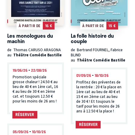
À PARTIR DE
16 €
À PARTIR DE
15 €
Les monologues du
La folle histoire du
machin
couple
de Thomas CARUSO ARAGONA
de Bertrand FOURNEL, Fabrice
au
Théâtre Comédie Bastille
BLIND
au
Théâtre Comédie Bastille
-
19/06/26
22/08/26
-
01/09/26
18/10/26
Promotion spéciale
grosse chaleur ! 24.50 € au
Profitez des préventes de
lieu de 40 € en 1ère cat, 16
la rentrée : 20 € la place en
€ au lieu de 30 € en 2ème
1ère cat au lieu de 40 € et
cat. et toujours 12.50 €
15 € en 2ème cat au lieu
pour les moins de 26 ans !
de 30 € ! Et toujours le
tarif pour les moins de 26
ans à 12.50 € la place !
RÉSERVER
RÉSERVER
-
05/09/26
10/10/26