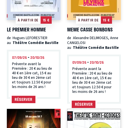
À PARTIR DE
15 €
À PARTIR DE
15 €
LE PREMIER HOMME
MEME CASSE BONBONS
de Hugues LEFORESTIER
de Alexandre DELIMOGES, Anne
au
Théâtre Comédie Bastille
CANGELOSI
au
Théâtre Comédie Bastille
-
07/09/26
20/10/26
-
01/09/26
20/10/26
Prévente avant la
Première : 20 € au lieu de
Prévente avant la
40 € en 1ère cat, 15 € au
Première : 20 € au lieu de
lieu de 30 € en 2ème cat
40 € en 1ère cat, 15 € au
et toujours 12.50 € pour
lieu de 30 € en 2ème cat
les moins de 26 ans !
et toujours 12.50 € pour
les moins de 26 ans !
RÉSERVER
RÉSERVER