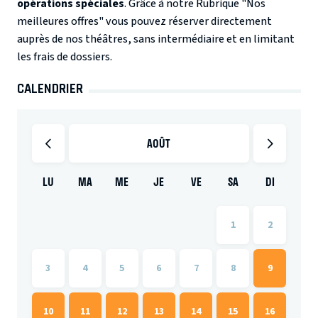
opérations spéciales
. Grâce à notre Rubrique "Nos
meilleures offres" vous pouvez réserver directement
auprès de nos théâtres, sans intermédiaire et en limitant
les frais de dossiers.
CALENDRIER
AOÛT
LU
MA
ME
JE
VE
SA
DI
1
2
3
4
5
6
7
8
9
10
11
12
13
14
15
16