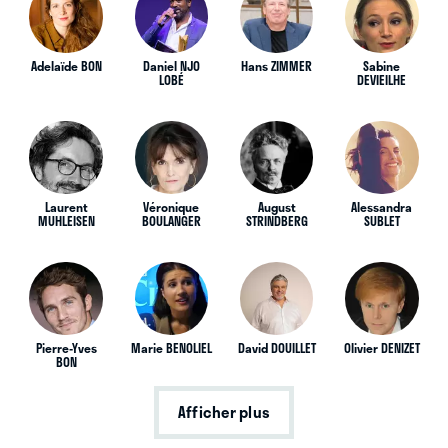
Adelaïde BON
Daniel NJO
Hans ZIMMER
Sabine
LOBÉ
DEVIEILHE
Laurent
Véronique
August
Alessandra
MUHLEISEN
BOULANGER
STRINDBERG
SUBLET
Pierre-Yves
Marie BENOLIEL
David DOUILLET
Olivier DENIZET
BON
Afficher plus