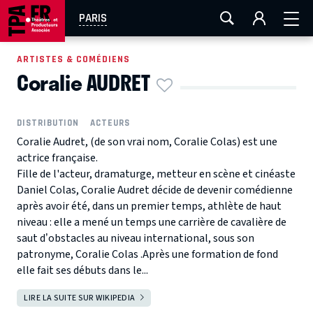
AIX-MARSEILLE
AURAY
CAEN
LA ROCHELLE
PARIS
ROUEN
TOULOUSE
FESTIVAL OFF AVIGNON
ARTISTES & COMÉDIENS
Coralie AUDRET
EN TOURNÉE
DISTRIBUTION
ACTEURS
Coralie Audret, (de son vrai nom, Coralie Colas) est une
actrice française.
Fille de l'acteur, dramaturge, metteur en scène et cinéaste
Daniel Colas, Coralie Audret décide de devenir comédienne
après avoir été, dans un premier temps, athlète de haut
niveau : elle a mené un temps une carrière de cavalière de
saut d’obstacles au niveau international, sous son
patronyme, Coralie Colas .Après une formation de fond
elle fait ses débuts dans le...
LIRE LA SUITE SUR WIKIPEDIA