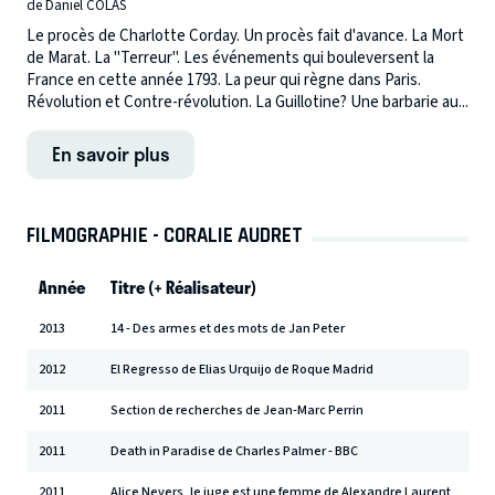
de Daniel COLAS
Le procès de Charlotte Corday. Un procès fait d'avance. La Mort
de Marat. La "Terreur". Les événements qui bouleversent la
France en cette année 1793. La peur qui règne dans Paris.
Révolution et Contre-révolution. La Guillotine? Une barbarie au...
En savoir plus
FILMOGRAPHIE - CORALIE AUDRET
Année
Titre (+ Réalisateur)
2013
14 - Des armes et des mots de Jan Peter
2012
El Regresso de Elias Urquijo de Roque Madrid
2011
Section de recherches de Jean-Marc Perrin
2011
Death in Paradise de Charles Palmer - BBC
2011
Alice Nevers, le juge est une femme de Alexandre Laurent