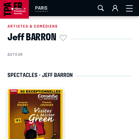
AIX-MARSEILLE
AURAY
CAEN
LA ROCHELLE
PARIS
ROUEN
TOULOUSE
FESTIVAL OFF AVIGNON
ARTISTES & COMÉDIENS
Jeff BARRON
EN TOURNÉE
AUTEUR
SPECTACLES - JEFF BARRON