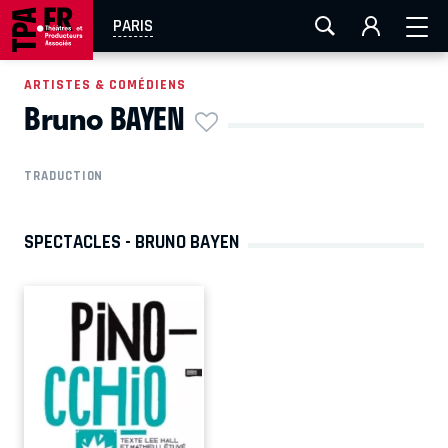
AIX-MARSEILLE
AURAY
CAEN
LA ROCHELLE
PARIS
ROUEN
TOULOUSE
FESTIVAL OFF AVIGNON
ARTISTES & COMÉDIENS
Bruno BAYEN
EN TOURNÉE
TRADUCTION
SPECTACLES - BRUNO BAYEN