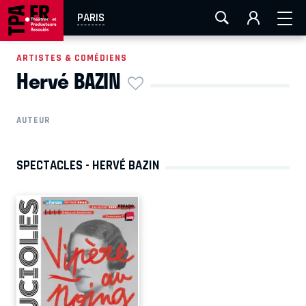
AIX-MARSEILLE
AURAY
CAEN
LA ROCHELLE
PARIS
ROUEN
TOULOUSE
FESTIVAL OFF AVIGNON
ARTISTES & COMÉDIENS
Hervé BAZIN
EN TOURNÉE
AUTEUR
SPECTACLES - HERVÉ BAZIN