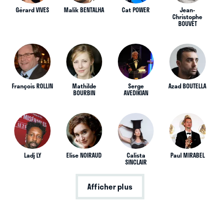
Gérard VIVES
Malik BENTALHA
Cat POWER
Jean-
Christophe
BOUVET
François ROLLIN
Mathilde
Serge
Azad BOUTELLA
BOURBIN
AVEDIKIAN
Ladj LY
Elise NOIRAUD
Calista
Paul MIRABEL
SINCLAIR
Afficher plus