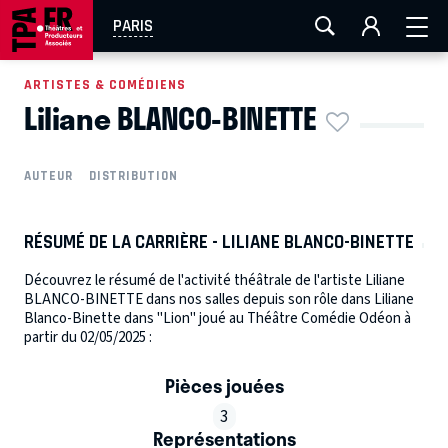
AIX-MARSEILLE
AURAY
CAEN
LA ROCHELLE
PARIS
ROUEN
TOULOUSE
FESTIVAL OFF AVIGNON
ARTISTES & COMÉDIENS
Liliane BLANCO-BINETTE
EN TOURNÉE
AUTEUR
DISTRIBUTION
RÉSUMÉ DE LA CARRIÈRE - LILIANE BLANCO-BINETTE
Découvrez le résumé de l'activité théâtrale de l'artiste Liliane
BLANCO-BINETTE dans nos salles depuis son rôle dans Liliane
Blanco-Binette dans "Lion" joué au Théâtre Comédie Odéon à
partir du 02/05/2025 :
Pièces jouées
3
Représentations