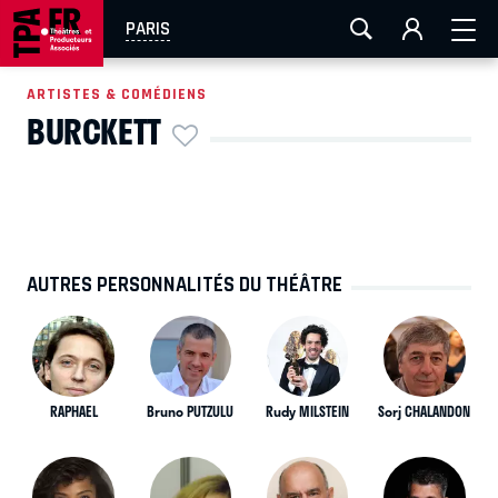
AIX-MARSEILLE
AURAY
CAEN
LA ROCHELLE
PARIS
ROUEN
TOULOUSE
FESTIVAL OFF AVIGNON
ARTISTES & COMÉDIENS
BURCKETT
EN TOURNÉE
AUTRES PERSONNALITÉS DU THÉÂTRE
RAPHAEL
Bruno PUTZULU
Rudy MILSTEIN
Sorj CHALANDON